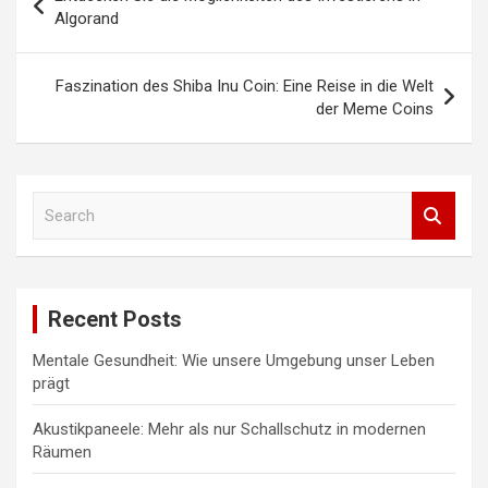
Algorand
Faszination des Shiba Inu Coin: Eine Reise in die Welt
der Meme Coins
S
e
a
r
c
Recent Posts
h
Mentale Gesundheit: Wie unsere Umgebung unser Leben
prägt
Akustikpaneele: Mehr als nur Schallschutz in modernen
Räumen