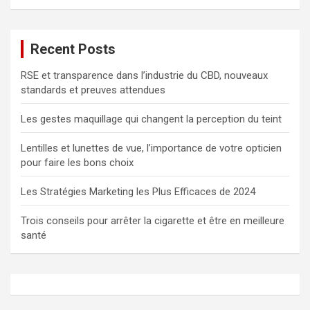
c
h
e
Recent Posts
r
c
RSE et transparence dans l’industrie du CBD, nouveaux
h
standards et preuves attendues
e
r
Les gestes maquillage qui changent la perception du teint
Lentilles et lunettes de vue, l’importance de votre opticien
pour faire les bons choix
Les Stratégies Marketing les Plus Efficaces de 2024
Trois conseils pour arrêter la cigarette et être en meilleure
santé