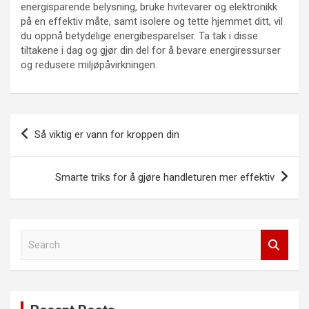
energisparende belysning, bruke hvitevarer og elektronikk
på en effektiv måte, samt isolere og tette hjemmet ditt, vil
du oppnå betydelige energibesparelser. Ta tak i disse
tiltakene i dag og gjør din del for å bevare energiressurser
og redusere miljøpåvirkningen.
Innleggsnavigasjon
Så viktig er vann for kroppen din
Smarte triks for å gjøre handleturen mer effektiv
S
e
a
r
c
h