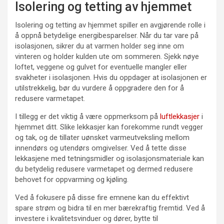
Isolering og tetting av hjemmet
Isolering og tetting av hjemmet spiller en avgjørende rolle i
å oppnå betydelige energibesparelser. Når du tar vare på
isolasjonen, sikrer du at varmen holder seg inne om
vinteren og holder kulden ute om sommeren. Sjekk nøye
loftet, veggene og gulvet for eventuelle mangler eller
svakheter i isolasjonen. Hvis du oppdager at isolasjonen er
utilstrekkelig, bør du vurdere å oppgradere den for å
redusere varmetapet.
I tillegg er det viktig å være oppmerksom på
luftlekkasjer
i
hjemmet ditt. Slike lekkasjer kan forekomme rundt vegger
og tak, og de tillater uønsket varmeutveksling mellom
innendørs og utendørs omgivelser. Ved å tette disse
lekkasjene med tetningsmidler og isolasjonsmateriale kan
du betydelig redusere varmetapet og dermed redusere
behovet for oppvarming og kjøling.
Ved å fokusere på disse fire emnene kan du effektivt
spare strøm og bidra til en mer bærekraftig fremtid. Ved å
investere i kvalitetsvinduer og dører, bytte til