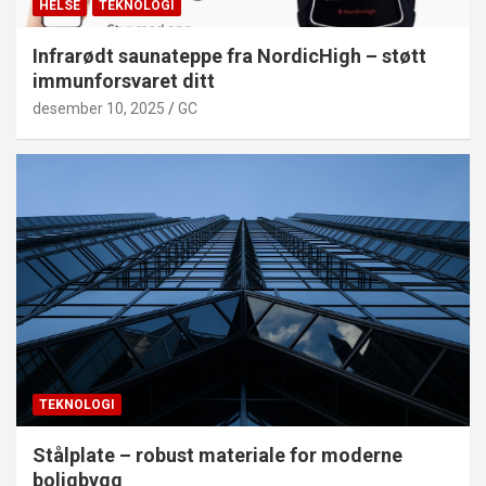
HELSE
TEKNOLOGI
Infrarødt saunateppe fra NordicHigh – støtt
immunforsvaret ditt
desember 10, 2025
GC
TEKNOLOGI
Stålplate – robust materiale for moderne
boligbygg