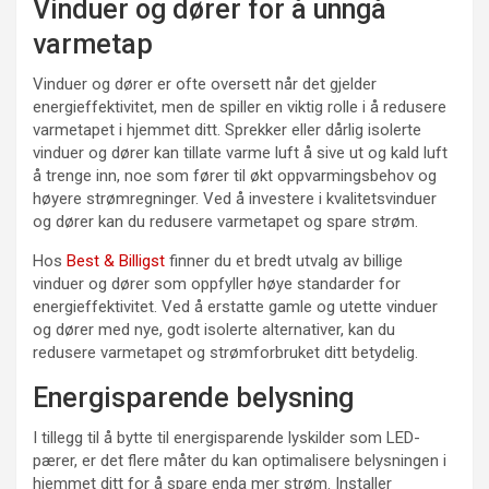
Vinduer og dører for å unngå
varmetap
Vinduer og dører er ofte oversett når det gjelder
energieffektivitet, men de spiller en viktig rolle i å redusere
varmetapet i hjemmet ditt. Sprekker eller dårlig isolerte
vinduer og dører kan tillate varme luft å sive ut og kald luft
å trenge inn, noe som fører til økt oppvarmingsbehov og
høyere strømregninger. Ved å investere i kvalitetsvinduer
og dører kan du redusere varmetapet og spare strøm.
Hos
Best & Billigst
finner du et bredt utvalg av billige
vinduer og dører som oppfyller høye standarder for
energieffektivitet. Ved å erstatte gamle og utette vinduer
og dører med nye, godt isolerte alternativer, kan du
redusere varmetapet og strømforbruket ditt betydelig.
Energisparende belysning
I tillegg til å bytte til energisparende lyskilder som LED-
pærer, er det flere måter du kan optimalisere belysningen i
hjemmet ditt for å spare enda mer strøm. Installer