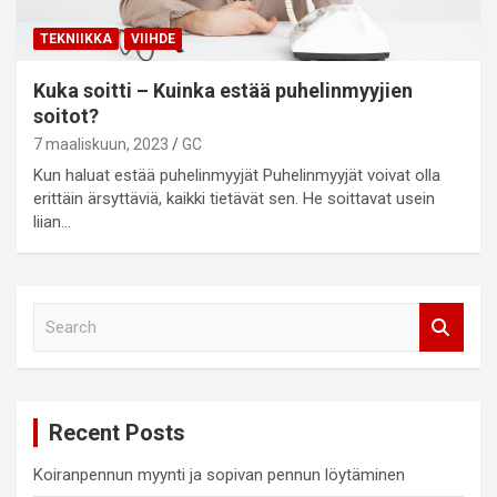
TEKNIIKKA
VIIHDE
Kuka soitti – Kuinka estää puhelinmyyjien
soitot?
7 maaliskuun, 2023
GC
Kun haluat estää puhelinmyyjät Puhelinmyyjät voivat olla
erittäin ärsyttäviä, kaikki tietävät sen. He soittavat usein
liian…
S
e
a
r
c
Recent Posts
h
Koiranpennun myynti ja sopivan pennun löytäminen