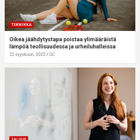
TEKNIIKKA
Oikea jäähdytystapa poistaa ylimääräistä
lämpöä teollisuudessa ja urheiluhalleissa
22 syyskuun, 2025
GC
TALOUS