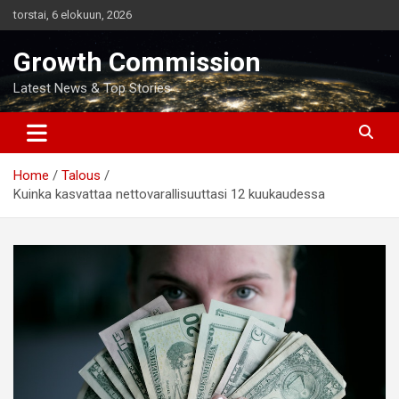
Skip
torstai, 6 elokuun, 2026
to
content
Growth Commission
Latest News & Top Stories
Home
Talous
Kuinka kasvattaa nettovarallisuuttasi 12 kuukaudessa