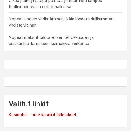
Oikea jäähdytystapa poistaa ylimääräistä lämpöä
teollisuudessa ja urheiluhalleissa
Nopea lainojen yhdistäminen: Näin löydät edullisimman
yhdistelylainan
Nopeat maksut taloudellisen tehokkuuden ja
asiakasluottamuksen kulmakiviä verkossa
Valitut linkit
Kasinohai - brite kasinot talletukset