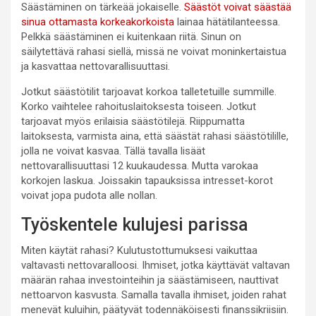
Säästäminen on tärkeää jokaiselle.
Säästöt voivat säästää
sinua ottamasta korkeakorkoista
lainaa hätätilanteessa.
Pelkkä säästäminen ei kuitenkaan riitä. Sinun on
säilytettävä rahasi siellä, missä ne voivat moninkertaistua
ja kasvattaa nettovarallisuuttasi.
Jotkut säästötilit tarjoavat korkoa talletetuille summille.
Korko vaihtelee rahoituslaitoksesta toiseen. Jotkut
tarjoavat myös erilaisia ​​säästötilejä. Riippumatta
laitoksesta, varmista aina, että säästät rahasi säästötilille,
jolla ne voivat kasvaa. Tällä tavalla lisäät
nettovarallisuuttasi 12 kuukaudessa. Mutta varokaa
korkojen laskua. Joissakin tapauksissa intresset-korot
voivat jopa pudota alle nollan.
Työskentele kulujesi parissa
Miten käytät rahasi? Kulutustottumuksesi vaikuttaa
valtavasti nettovaralloosi. Ihmiset, jotka käyttävät valtavan
määrän rahaa investointeihin ja säästämiseen, nauttivat
nettoarvon kasvusta. Samalla tavalla ihmiset, joiden rahat
menevät kuluihin, päätyvät todennäköisesti finanssikriisiin.