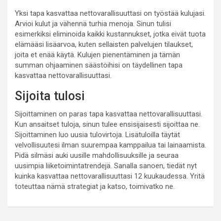
Yksi tapa kasvattaa nettovarallisuuttasi on työstää kulujasi.
Arvioi kulut ja vähennä turhia menoja. Sinun tulisi
esimerkiksi eliminoida kaikki kustannukset, jotka eivät tuota
elämääsi lisäarvoa, kuten sellaisten palvelujen tilaukset,
joita et enää käytä. Kulujen pienentäminen ja tämän
summan ohjaaminen säästöihisi on täydellinen tapa
kasvattaa nettovarallisuuttasi.
Sijoita tulosi
Sijoittaminen on paras tapa kasvattaa nettovarallisuuttasi.
Kun ansaitset tuloja, sinun tulee ensisijaisesti sijoittaa ne.
Sijoittaminen luo uusia tulovirtoja. Lisätuloilla täytät
velvollisuutesi ilman suurempaa kamppailua tai lainaamista.
Pidä silmäsi auki uusille mahdollisuuksille ja seuraa
uusimpia liiketoimintatrendejä. Sanalla sanoen, tiedät nyt
kuinka kasvattaa nettovarallisuuttasi 12 kuukaudessa. Yritä
toteuttaa nämä strategiat ja katso, toimivatko ne.