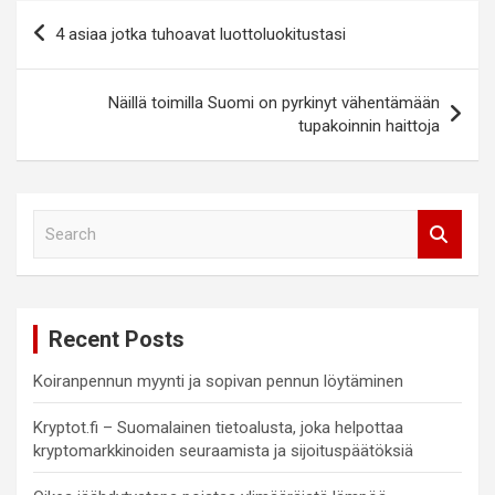
Artikkelien
4 asiaa jotka tuhoavat luottoluokitustasi
selaus
Näillä toimilla Suomi on pyrkinyt vähentämään
tupakoinnin haittoja
S
e
a
r
c
Recent Posts
h
Koiranpennun myynti ja sopivan pennun löytäminen
Kryptot.fi – Suomalainen tietoalusta, joka helpottaa
kryptomarkkinoiden seuraamista ja sijoituspäätöksiä