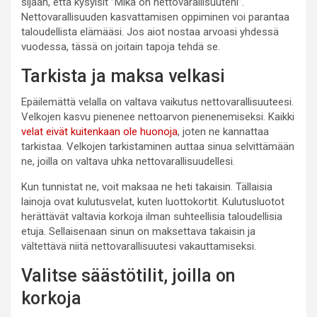
sijaan, että kysyisit ”Mikä on nettovarallisuuteni”.
Nettovarallisuuden kasvattamisen oppiminen voi parantaa
taloudellista elämääsi. Jos aiot nostaa arvoasi yhdessä
vuodessa, tässä on joitain tapoja tehdä se.
Tarkista ja maksa velkasi
Epäilemättä velalla on valtava vaikutus nettovarallisuuteesi.
Velkojen kasvu pienenee nettoarvon pienenemiseksi. Kaikki
velat eivät kuitenkaan ole huonoja
, joten ne kannattaa
tarkistaa. Velkojen tarkistaminen auttaa sinua selvittämään
ne, joilla on valtava uhka nettovarallisuudellesi.
Kun tunnistat ne, voit maksaa ne heti takaisin. Tällaisia ​​
lainoja ovat kulutusvelat, kuten luottokortit. Kulutusluotot
herättävät valtavia korkoja ilman suhteellisia taloudellisia
etuja. Sellaisenaan sinun on maksettava takaisin ja
vältettävä niitä nettovarallisuutesi vakauttamiseksi.
Valitse säästötilit, joilla on
korkoja