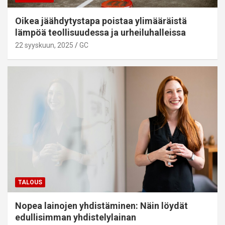
Oikea jäähdytystapa poistaa ylimääräistä
lämpöä teollisuudessa ja urheiluhalleissa
22 syyskuun, 2025
GC
TALOUS
Nopea lainojen yhdistäminen: Näin löydät
edullisimman yhdistelylainan