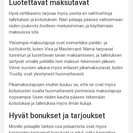
Luotettavat maksutavat
Hyvä nettikasino tarjoaa myös useita eri vaihtoehtoja
talletuksiin ja kotiutuksiin. Näin pelaaja pääsee valitsemaan
niiden joukosta itselleen mieluisimman, ja käyttämään
maksuissa sitä.
Yleisimpiä maksutapoja ovat esimerkiksi pankki- ja
luottokortit, kuten Visa ja Mastercard. Nämä tarjoavat
tunnetun ja luotettavan tavan maksamiseen, ja talletuksen
siirtyvät omalle pelitilille heti maksun tekemisen jälkeen.
Viime vuosien aikana myös erilaiset pikamaksutavat, kuten
Trustly, ovat yleistyneet huomattavasti.
Pikamaksutapojen etuihin kuuluu se, että ne ovat myös
kotiutusten osalta huomattavasti perinteisiä maksutapoja
nopeampia. Usein niiden kautta pääsee tekemään
kotiutuksia ja talletuksia myös ilman kuluja.
Hyvät bonukset ja tarjoukset
Monille pelaajille tärkeä osa pelaamista ovat myös
kasinoiden tarjoamat bonukset ja edut, jotka kannattaa