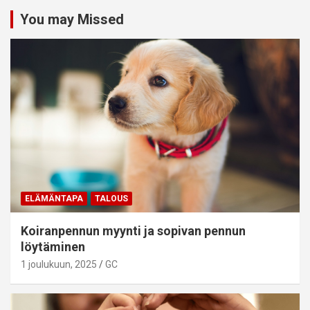
You may Missed
ELÄMÄNTAPA
TALOUS
Koiranpennun myynti ja sopivan pennun
löytäminen
1 joulukuun, 2025
GC