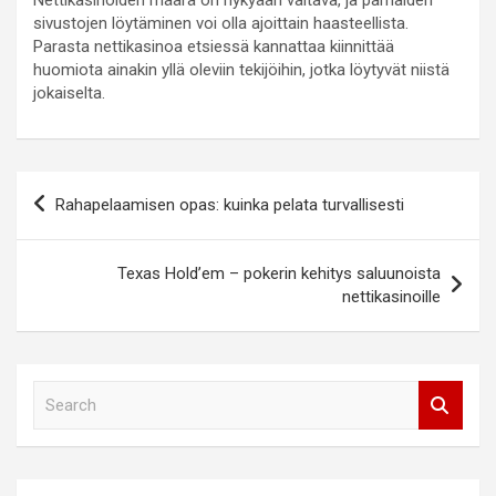
sivustojen löytäminen voi olla ajoittain haasteellista.
Parasta nettikasinoa etsiessä kannattaa kiinnittää
huomiota ainakin yllä oleviin tekijöihin, jotka löytyvät niistä
jokaiselta.
Artikkelien
Rahapelaamisen opas: kuinka pelata turvallisesti
selaus
Texas Hold’em – pokerin kehitys saluunoista
nettikasinoille
S
e
a
r
c