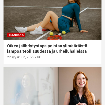
TEKNIIKKA
Oikea jäähdytystapa poistaa ylimääräistä
lämpöä teollisuudessa ja urheiluhalleissa
22 syyskuun, 2025
GC