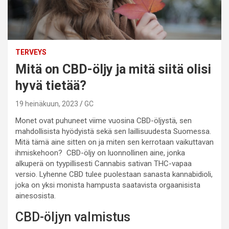
TERVEYS
Mitä on CBD-öljy ja mitä siitä olisi
hyvä tietää?
19 heinäkuun, 2023
GC
Monet ovat puhuneet viime vuosina CBD-öljystä, sen
mahdollisista hyödyistä sekä sen laillisuudesta Suomessa.
Mitä tämä aine sitten on ja miten sen kerrotaan vaikuttavan
ihmiskehoon? CBD-öljy on luonnollinen aine, jonka
alkuperä on tyypillisesti Cannabis sativan THC-vapaa
versio. Lyhenne CBD tulee puolestaan sanasta kannabidioli,
joka on yksi monista hampusta saatavista orgaanisista
ainesosista.
CBD-öljyn valmistus