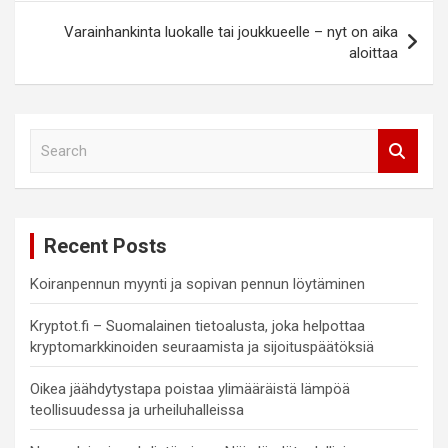
Varainhankinta luokalle tai joukkueelle – nyt on aika
aloittaa
S
e
a
r
c
Recent Posts
h
Koiranpennun myynti ja sopivan pennun löytäminen
Kryptot.fi – Suomalainen tietoalusta, joka helpottaa
kryptomarkkinoiden seuraamista ja sijoituspäätöksiä
Oikea jäähdytystapa poistaa ylimääräistä lämpöä
teollisuudessa ja urheiluhalleissa