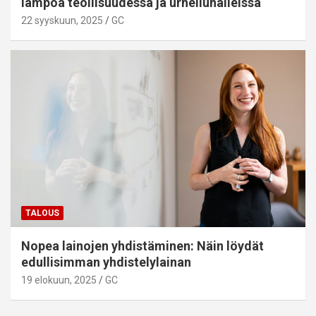
lämpöä teollisuudessa ja urheiluhalleissa
22 syyskuun, 2025
GC
TALOUS
Nopea lainojen yhdistäminen: Näin löydät
edullisimman yhdistelylainan
19 elokuun, 2025
GC