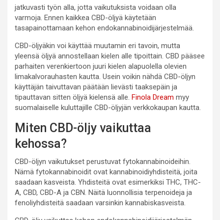
jatkuvasti työn alla, jotta vaikutuksista voidaan olla
varmoja. Ennen kaikkea CBD-öljyä käytetään
tasapainottamaan kehon endokannabinoidijärjestelmää.
CBD-öljyäkin voi käyttää muutamin eri tavoin, mutta
yleensä öljyä annostellaan kielen alle tipoittain. CBD pääsee
parhaiten verenkiertoon juuri kielen alapuolella olevien
limakalvorauhasten kautta. Usein voikin nähdä CBD-öljyn
käyttäjän taivuttavan päätään lievästi taaksepäin ja
tipauttavan sitten öljyä kielensä alle.
Finola Dream
myy
suomalaiselle kuluttajille CBD-öljyjän verkkokaupan kautta.
Miten CBD-öljy vaikuttaa
kehossa?
CBD-öljyn vaikutukset perustuvat fytokannabinoideihin.
Nämä fytokannabinoidit ovat kannabinoidiyhdisteitä, joita
saadaan kasveista. Yhdisteitä ovat esimerkiksi THC, THC-
A, CBD, CBD-A ja CBN. Näitä luonnollisia terpenoideja ja
fenoliyhdisteitä saadaan varsinkin kannabiskasveista.