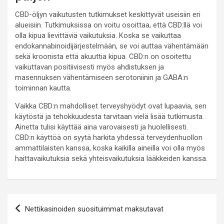
CBD-öljyn vaikutusten tutkimukset keskittyvät useisiin eri
alueisiin. Tutkimuksissa on voitu osoittaa, että CBD:llä voi
olla kipua lievittäviä vaikutuksia. Koska se vaikuttaa
endokannabinoidijärjestelmään, se voi auttaa vähentämään
sekä kroonista että akuuttia kipua. CBD:n on osoitettu
vaikuttavan positiivisesti myös ahdistuksen ja
masennuksen vähentämiseen serotoniinin ja GABA:n
toiminnan kautta.
Vaikka CBD:n mahdolliset terveyshyödyt ovat lupaavia, sen
käytöstä ja tehokkuudesta tarvitaan vielä lisää tutkimusta.
Ainetta tulisi käyttää aina varovaisesti ja huolellisesti.
CBD:n käyttöä on syytä harkita yhdessä terveydenhuollon
ammattilaisten kanssa, koska kaikilla aineilla voi olla myös
haittavaikutuksia sekä yhteisvaikutuksia lääkkeiden kanssa.
Artikkelien
Nettikasinoiden suosituimmat maksutavat
selaus