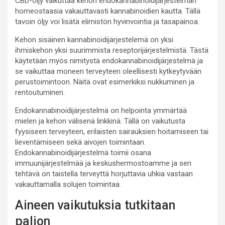
CBD-öljy vaikuttaa kehon endokannabinoidijärjestelmän
homeostaasia vakauttavasti kannabinoidien kautta. Tällä
tavoin öljy voi lisätä elimistön hyvinvointia ja tasapainoa.
Kehon sisäinen kannabinoidijärjestelemä on yksi
ihmiskehon yksi suurimmista reseptorijärjestelmistä. Tästä
käytetään myös nimitystä endokannabinoidijärjestelmä ja
se vaikuttaa moneen terveyteen oleellisesti kytkeytyvään
perustoimintoon. Näitä ovat esimerkiksi nukkuminen ja
rentoutuminen.
Endokannabinoidijärjestelmä on helpointa ymmärtää
mielen ja kehon välisenä linkkinä. Tällä on vaikutusta
fyysiseen terveyteen, erilaisten sairauksien hoitamiseen tai
lieventämiseen sekä aivojen toimintaan.
Endokannabinoidijärjestelmä toimii osana
immuunijärjestelmää ja keskushermostoamme ja sen
tehtävä on taistella terveyttä horjuttavia uhkia vastaan
vakauttamalla solujen toimintaa.
Aineen vaikutuksia tutkitaan
paljon