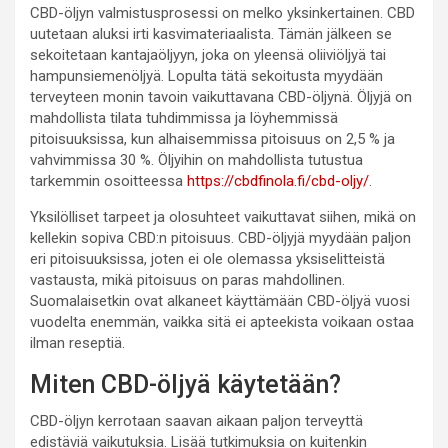
CBD-öljyn valmistusprosessi on melko yksinkertainen. CBD
uutetaan aluksi irti kasvimateriaalista. Tämän jälkeen se
sekoitetaan kantajaöljyyn, joka on yleensä oliiviöljyä tai
hampunsiemenöljyä. Lopulta tätä sekoitusta myydään
terveyteen monin tavoin vaikuttavana CBD-öljynä. Öljyjä on
mahdollista tilata tuhdimmissa ja löyhemmissä
pitoisuuksissa, kun alhaisemmissa pitoisuus on 2,5 % ja
vahvimmissa 30 %. Öljyihin on mahdollista tutustua
tarkemmin osoitteessa
https://cbdfinola.fi/cbd-oljy/
.
Yksilölliset tarpeet ja olosuhteet vaikuttavat siihen, mikä on
kellekin sopiva CBD:n pitoisuus. CBD-öljyjä myydään paljon
eri pitoisuuksissa, joten ei ole olemassa yksiselitteistä
vastausta, mikä pitoisuus on paras mahdollinen.
Suomalaisetkin ovat alkaneet käyttämään CBD-öljyä vuosi
vuodelta enemmän, vaikka sitä ei apteekista voikaan ostaa
ilman reseptiä.
Miten CBD-öljyä käytetään?
CBD-öljyn kerrotaan saavan aikaan paljon terveyttä
edistäviä vaikutuksia. Lisää tutkimuksia on kuitenkin