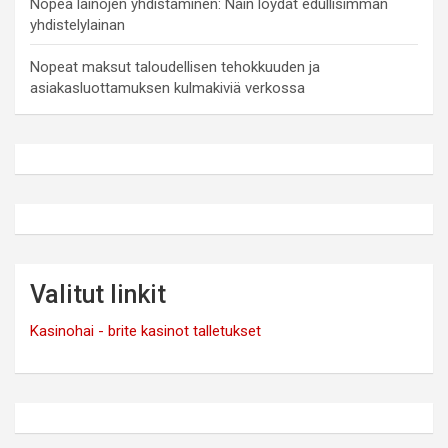
Nopea lainojen yhdistäminen: Näin löydät edullisimman
yhdistelylainan
Nopeat maksut taloudellisen tehokkuuden ja
asiakasluottamuksen kulmakiviä verkossa
Valitut linkit
Kasinohai - brite kasinot talletukset