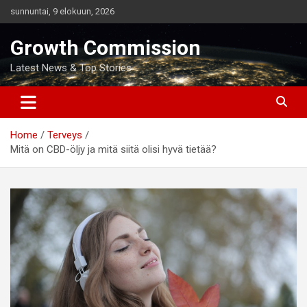
Skip
sunnuntai, 9 elokuun, 2026
to
content
Growth Commission
Latest News & Top Stories
Home
Terveys
Mitä on CBD-öljy ja mitä siitä olisi hyvä tietää?