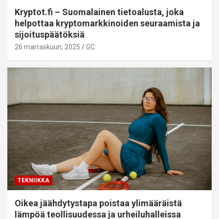
Kryptot.fi – Suomalainen tietoalusta, joka
helpottaa kryptomarkkinoiden seuraamista ja
sijoituspäätöksiä
26 marraskuun, 2025
GC
TEKNIIKKA
Oikea jäähdytystapa poistaa ylimääräistä
lämpöä teollisuudessa ja urheiluhalleissa