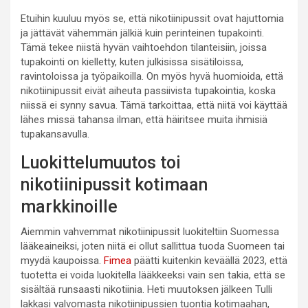
Etuihin kuuluu myös se, että nikotiinipussit ovat hajuttomia
ja jättävät vähemmän jälkiä kuin perinteinen tupakointi.
Tämä tekee niistä hyvän vaihtoehdon tilanteisiin, joissa
tupakointi on kielletty, kuten julkisissa sisätiloissa,
ravintoloissa ja työpaikoilla. On myös hyvä huomioida, että
nikotiinipussit eivät aiheuta passiivista tupakointia, koska
niissä ei synny savua. Tämä tarkoittaa, että niitä voi käyttää
lähes missä tahansa ilman, että häiritsee muita ihmisiä
tupakansavulla.
Luokittelumuutos toi
nikotiinipussit kotimaan
markkinoille
Aiemmin vahvemmat nikotiinipussit luokiteltiin Suomessa
lääkeaineiksi, joten niitä ei ollut sallittua tuoda Suomeen tai
myydä kaupoissa.
Fimea
päätti kuitenkin keväällä 2023, että
tuotetta ei voida luokitella lääkkeeksi vain sen takia, että se
sisältää runsaasti nikotiinia. Heti muutoksen jälkeen Tulli
lakkasi valvomasta nikotiinipussien tuontia kotimaahan,