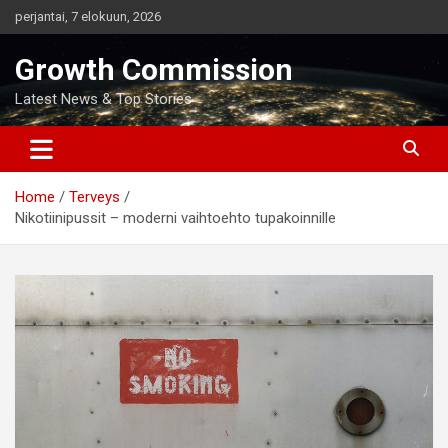
Skip
perjantai, 7 elokuun, 2026
to
content
Growth Commission
Latest News & Top Stories
Home
Terveys
Nikotiinipussit – moderni vaihtoehto tupakoinnille