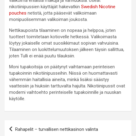
valikoima erilaisia makuja ja vahvuuksia. Useat
nikotiinipussien käyttäjät hakevatkin
Swedish Nicotine
pouches
netistä, jotta pääsevät valikoimaan
monipuolisemman valikoiman joukosta.
Nettikaupoista tilaaminen on nopeaa ja helppoa, joten
tuotteet toimitetaan kotiovelle hetkessä. Valikoimasta
löytyy jokaiselle omat suosikkimaut sopivan vahvuisina.
Tilaaminen on luokittelumuutoksen jälkeen täysin sallittua,
joten Tulli ei enää puutu tilauksiin.
Moni tupakoitsija on päätynyt vaihtamaan perinteisen
tupakoinnin nikotiinipusseihin. Niissä on huomattavasti
vähemmän haitallisia aineita, minkä lisäksi säästyy
vaatteisiin ja hiuksiin tarttuvalta hajulta. Nikotiinipussit ovat
moderni vaihtoehto perinteiselle tupakoinnille ja nuuskan
käytölle.
Artikkelien
Rahapelit – turvallisen nettikasinon valinta
selaus