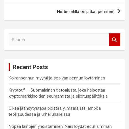
Nettiruletilla on pitkät perinteet
S
e
a
r
c
Recent Posts
h
Koiranpennun myynti ja sopivan pennun löytäminen
Kryptot.fi – Suomalainen tietoalusta, joka helpottaa
kryptomarkkinoiden seuraamista ja sijoituspäätöksiä
Oikea jäähdytystapa poistaa ylimääräistä lämpöä
teollisuudessa ja urheiluhalleissa
Nopea lainojen yhdistäminen: Näin löydät edullisimman