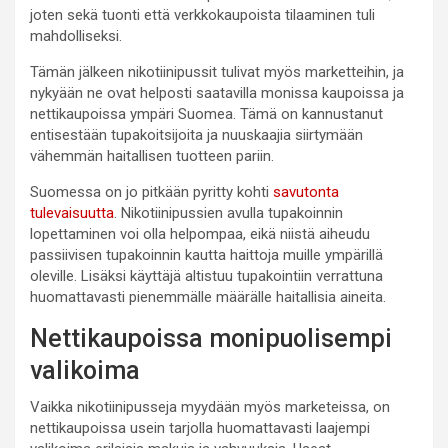
joten sekä tuonti että verkkokaupoista tilaaminen tuli
mahdolliseksi.
Tämän jälkeen nikotiinipussit tulivat myös marketteihin, ja
nykyään ne ovat helposti saatavilla monissa kaupoissa ja
nettikaupoissa ympäri Suomea. Tämä on kannustanut
entisestään tupakoitsijoita ja nuuskaajia siirtymään
vähemmän haitallisen tuotteen pariin.
Suomessa on jo pitkään pyritty kohti
savutonta
tulevaisuutta
. Nikotiinipussien avulla tupakoinnin
lopettaminen voi olla helpompaa, eikä niistä aiheudu
passiivisen tupakoinnin kautta haittoja muille ympärillä
oleville. Lisäksi käyttäjä altistuu tupakointiin verrattuna
huomattavasti pienemmälle määrälle haitallisia aineita.
Nettikaupoissa monipuolisempi
valikoima
Vaikka nikotiinipusseja myydään myös marketeissa, on
nettikaupoissa usein tarjolla huomattavasti laajempi