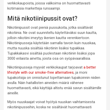
verkkokaupoista, joissa valikoima on huomattavasti
kotimaisia marketteja runsaampi.
Mitä nikotiinipussit ovat?
Nikotiinipussit ovat pieniä pussukoita, jotka sisältävät
nikotiinia. Ne ovat suunniteltu käytettäväksi suun kautta,
jolloin nikotiini imeytyy ikenien kautta verenkiertoon.
Nikotiinipusseja käytetään samalla tavoin kuin nuuskaa,
mutta nuuska sisältää nikotiinin lisäksi tupakkaa.
Tupakkakasvi sisältää puolestaan nikotiinin lisäksi jopa
3000 erilaista ainetta, joista osa on syöpävaarallisia.
Nikotiinipusseja myyvät verkkokaupat tarjoavat
a better
lifestyle with our smoke-free alternatives
, ja moni
tupakoitsija on onnistunut lopettamaan tupakoinnin niiden
avulla. Näin haitallisten aineiden määrä vähenee
huomattavasti, eikä käyttäjä altistu enää savun sisältämille
aineille.
Myös nuuskaajat voivat hyötyä nuuskan vaihtamisesta
nikotiinipusseihin, koska ne sisältävät huomattavasti