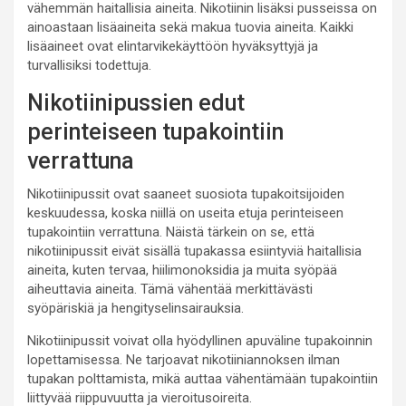
vähemmän haitallisia aineita. Nikotiinin lisäksi pusseissa on
ainoastaan lisäaineita sekä makua tuovia aineita. Kaikki
lisäaineet ovat elintarvikekäyttöön hyväksyttyjä ja
turvallisiksi todettuja.
Nikotiinipussien edut
perinteiseen tupakointiin
verrattuna
Nikotiinipussit ovat saaneet suosiota tupakoitsijoiden
keskuudessa, koska niillä on useita etuja perinteiseen
tupakointiin verrattuna. Näistä tärkein on se, että
nikotiinipussit eivät sisällä tupakassa esiintyviä haitallisia
aineita, kuten tervaa, hiilimonoksidia ja muita syöpää
aiheuttavia aineita. Tämä vähentää merkittävästi
syöpäriskiä ja hengityselinsairauksia.
Nikotiinipussit voivat olla hyödyllinen apuväline tupakoinnin
lopettamisessa. Ne tarjoavat nikotiiniannoksen ilman
tupakan polttamista, mikä auttaa vähentämään tupakointiin
liittyvää riippuvuutta ja vieroitusoireita.