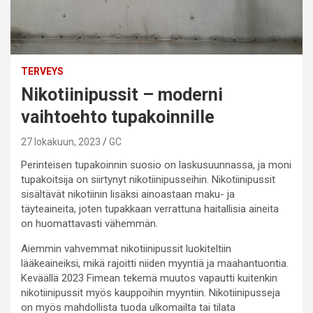
TERVEYS
Nikotiinipussit – moderni
vaihtoehto tupakoinnille
27 lokakuun, 2023
GC
Perinteisen tupakoinnin suosio on laskusuunnassa, ja moni
tupakoitsija on siirtynyt nikotiinipusseihin. Nikotiinipussit
sisältävät nikotiinin lisäksi ainoastaan maku- ja
täyteaineita, joten tupakkaan verrattuna haitallisia aineita
on huomattavasti vähemmän.
Aiemmin vahvemmat nikotiinipussit luokiteltiin
lääkeaineiksi, mikä rajoitti niiden myyntiä ja maahantuontia.
Keväällä 2023 Fimean tekemä muutos vapautti kuitenkin
nikotiinipussit myös kauppoihin myyntiin. Nikotiinipusseja
on myös mahdollista tuoda ulkomailta tai tilata