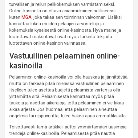
turvallisen ja reilun pelikokemuksen varmistamiseksi.
Online-kasinolla on oltava asianmukainen pelilisenssi
kuten
MGA
, joka takaa sen toiminnan valvonnan. Lisäksi
kannattaa lukea muiden pelaajien arvosteluja ja
kokemuksia kyseisestä online-kasinosta. Hyvä maine ja
luotettavat maksutavat ovat myös tärkeitä tekijöitä
luotettavan online-kasinon valinnassa.
Vastuullinen pelaaminen online-
kasinoilla
Pelaaminen online-kasinoilla voi olla hauskaa ja jännittävää,
mutta on tärkeää pitää mielessä vastuullinen pelaaminen.
Itselleen tulee asettaa budjetti pelaamista varten ja olla
ylittämättä sitä. Pelaamisesta kannattaa myös pitää
taukoja ja asettaa aikarajoja, jotta pelaaminen ei vie liikaa
aikaa arjesta. Jos huomaa, että pelaaminen aiheuttaa
ongelmia tai riippuvuutta, tulee hakea apua ammattilaisilta.
Toivottavasti tämä artikkeli auttoi ymmärtämään uusimpia
trendejä online-kasinoilla. Pelaamisesta pitää nauttia