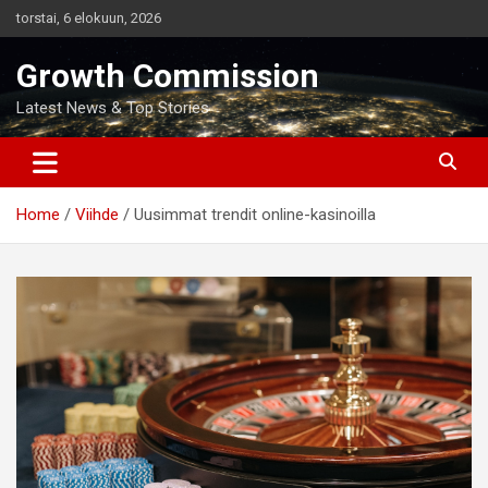
Skip
torstai, 6 elokuun, 2026
to
content
Growth Commission
Latest News & Top Stories
Home
Viihde
Uusimmat trendit online-kasinoilla