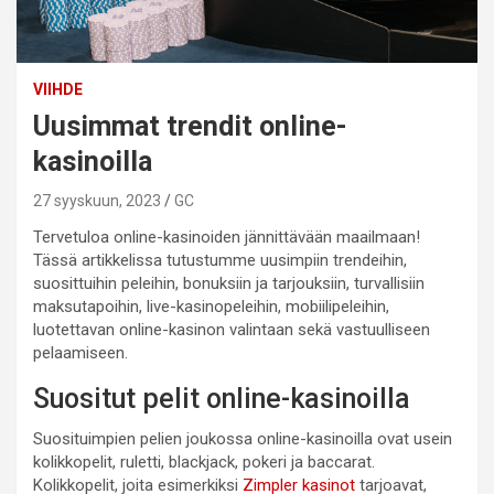
VIIHDE
Uusimmat trendit online-
kasinoilla
27 syyskuun, 2023
GC
Tervetuloa online-kasinoiden jännittävään maailmaan!
Tässä artikkelissa tutustumme uusimpiin trendeihin,
suosittuihin peleihin, bonuksiin ja tarjouksiin, turvallisiin
maksutapoihin, live-kasinopeleihin, mobiilipeleihin,
luotettavan online-kasinon valintaan sekä vastuulliseen
pelaamiseen.
Suositut pelit online-kasinoilla
Suosituimpien pelien joukossa online-kasinoilla ovat usein
kolikkopelit, ruletti, blackjack, pokeri ja baccarat.
Kolikkopelit, joita esimerkiksi
Zimpler kasinot
tarjoavat,