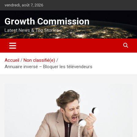
Aller
vendredi, août 7, 2026
au
contenu
Growth Commission
Latest News & Top Stories
Accueil
Non classifié(e)
Annuaire inversé – Bloquer les télévendeurs