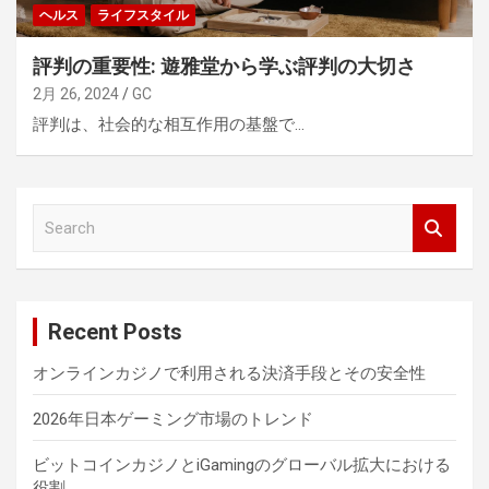
ヘルス
ライフスタイル
評判の重要性: 遊雅堂から学ぶ評判の大切さ
2月 26, 2024
GC
評判は、社会的な相互作用の基盤で…
S
e
a
r
c
Recent Posts
h
オンラインカジノで利用される決済手段とその安全性
2026年日本ゲーミング市場のトレンド
ビットコインカジノとiGamingのグローバル拡大における
役割