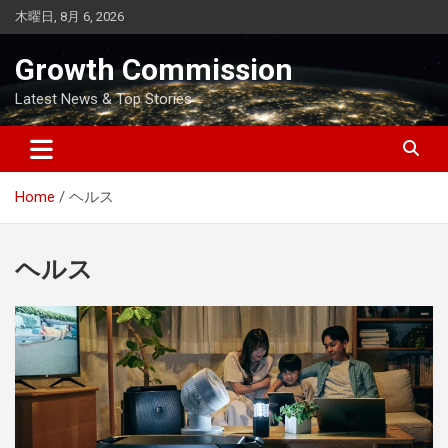
Skip
木曜日, 8月 6, 2026
to
content
Growth Commission
Latest News & Top Stories
Home
ヘルス
ヘルス