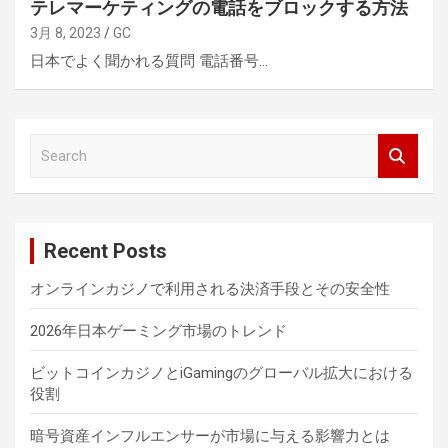
テレマーケティングの電話をブロックする方法
3月 8, 2023
GC
日本でよく聞かれる質問 電話番号…
S
e
a
r
c
Recent Posts
h
オンラインカジノで利用される決済手段とその安全性
2026年日本ゲーミング市場のトレンド
ビットコインカジノとiGamingのグローバル拡大における
役割
暗号資産インフルエンサーが市場に与える影響力とは