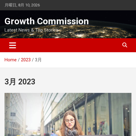
Skip
月曜日, 8月 10, 2026
to
content
Growth Commission
Latest News & Top Stories
Home
2023
3月
3月 2023