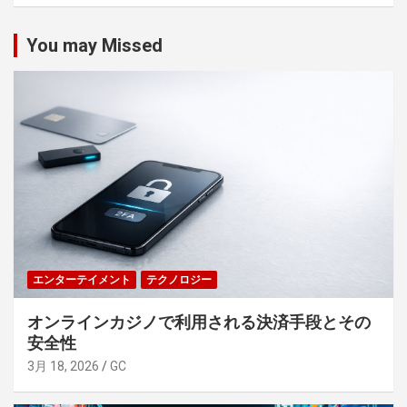
You may Missed
エンターテイメント
テクノロジー
オンラインカジノで利用される決済手段とその
安全性
3月 18, 2026
GC