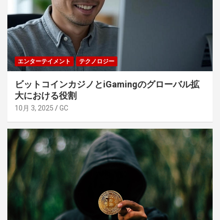
エンターテイメント
テクノロジー
ビットコインカジノとiGamingのグローバル拡
大における役割
10月 3, 2025
GC