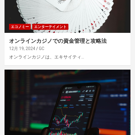
エコノミー
エンターテイメント
オンラインカジノでの資金管理と攻略法
12月 19, 2024
GC
オンラインカジノは、エキサイティ…