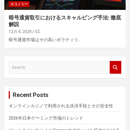
エコノミー
暗号通貨取引におけるスキャルピング手法: 徹底
解説
12月 4, 2024
GC
暗号通貨市場はその高いボラティリ…
S
e
a
r
c
Recent Posts
h
オンラインカジノで利用される決済手段とその安全性
2026年日本ゲーミング市場のトレンド