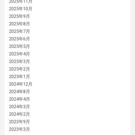
2025年11月
2025年10月
2025年9月
2025年8月
2025年7月
2025年6月
2025年5月
2025年4月
2025年3月
2025年2月
2025年1月
2024年12月
2024年8月
2024年4月
2024年3月
2024年2月
2023年9月
2023年3月