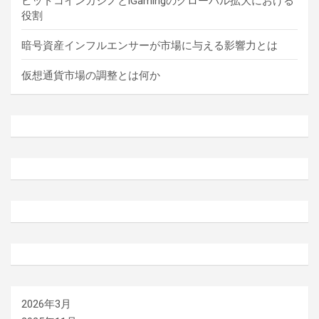
ビットコインカジノとiGamingのグローバル拡大における
役割
暗号資産インフルエンサーが市場に与える影響力とは
仮想通貨市場の調整とは何か
2026年3月