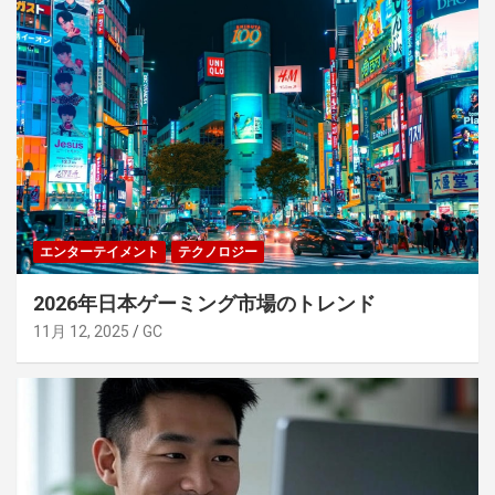
エンターテイメント
テクノロジー
2026年日本ゲーミング市場のトレンド
11月 12, 2025
GC