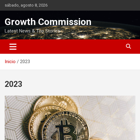
Saltar
sábado, agosto 8, 2026
al
contenido
Growth Commission
Latest News & Top Stories
Inicio
2023
2023