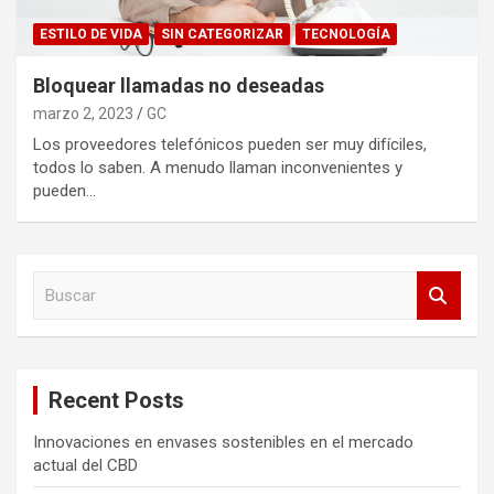
ESTILO DE VIDA
SIN CATEGORIZAR
TECNOLOGÍA
Bloquear llamadas no deseadas
marzo 2, 2023
GC
Los proveedores telefónicos pueden ser muy difíciles,
todos lo saben. A menudo llaman inconvenientes y
pueden…
B
u
s
c
a
Recent Posts
r
Innovaciones en envases sostenibles en el mercado
actual del CBD