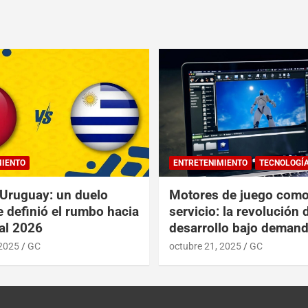
MIENTO
ENTRETENIMIENTO
TECNOLOGÍ
 Uruguay: un duelo
Motores de juego com
e definió el rumbo hacia
servicio: la revolución 
al 2026
desarrollo bajo deman
 2025
GC
octubre 21, 2025
GC