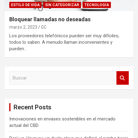
ESTILO DE VIDA
SIN CATEGORIZAR
TECNOLOGÍA
Bloquear llamadas no deseadas
marzo 2, 2023
GC
Los proveedores telefónicos pueden ser muy difíciles,
todos lo saben. A menudo llaman inconvenientes y
pueden…
B
u
s
c
a
Recent Posts
r
Innovaciones en envases sostenibles en el mercado
actual del CBD