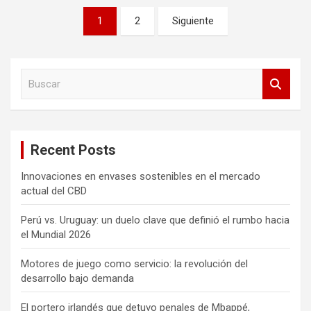
Paginación
1
2
Siguiente
de
entradas
B
u
s
c
a
Recent Posts
r
Innovaciones en envases sostenibles en el mercado
actual del CBD
Perú vs. Uruguay: un duelo clave que definió el rumbo hacia
el Mundial 2026
Motores de juego como servicio: la revolución del
desarrollo bajo demanda
El portero irlandés que detuvo penales de Mbappé,