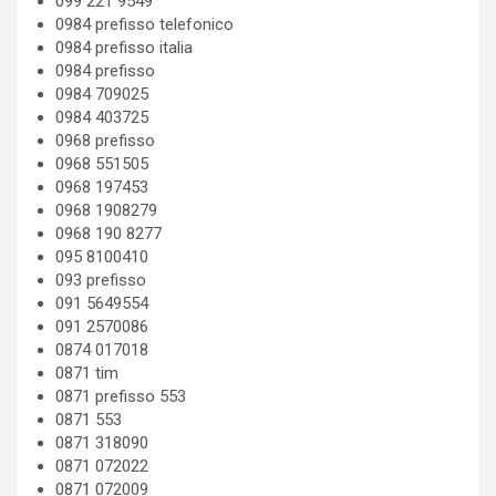
099 221 9549
0984 prefisso telefonico
0984 prefisso italia
0984 prefisso
0984 709025
0984 403725
0968 prefisso
0968 551505
0968 197453
0968 1908279
0968 190 8277
095 8100410
093 prefisso
091 5649554
091 2570086
0874 017018
0871 tim
0871 prefisso 553
0871 553
0871 318090
0871 072022
0871 072009