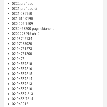
0322 prefisso
0321 prefisso di
0321 085150
031 514 0190
030 096 1509
0230468200 paginebianche
0209998495 chi è
02 98745134
02 97083020
02 94751573
02 94751200
02 9475
02 94567218
02 94567216
02 94567215
02 94567214
02 94567213
02 94567210
02 94567 213
02 9456 7214
02 943212