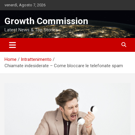
Skip
venerdì, Agosto 7, 2026
to
content
Growth Commission
Latest News & Top Stories
Home
Intrattenimento
Chiamate indesiderate – Come bloccare le telefonate spam