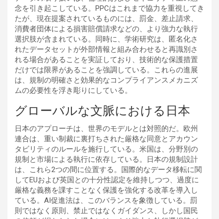
念を引き起こしている。PPCはこれまで協力を重視してき
たが、現在提案されているものには、罰金、差止請求、
消費者団体による損害賠償請求などの、より強力な執行
選択肢が含まれている。同時に、学術研究は、匿名化さ
れたデータセットが外部情報と組み合わせると再識別さ
れる場合があることを実証しており、技術的な保護措置
だけでは限界があることを強調している。これらの進展
は、規制の明確さと効果的なコンプライアンスメカニズ
ムの必要性を浮き彫りにしている。
グローバルな文脈における日本
日本のアプローチは、世界のモデルとは対照的だ。欧州
連合は、重い制裁に裏打ちされた厳格な同意とアカウン
タビリティのルールを施行している。米国は、分野別の
規制と市場による執行に依存している。日本の規制設計
は、これら2つの間に位置する。国際的なデータ移転に関
してEUおよび英国との十分性認定を維持しつつ、過度に
厳格な義務を課すことなく保護を強化する改革を導入し
ている。AI促進法は、このバランスを象徴している。罰
則ではなく原則、禁止ではなくガイダンス、しかし国民