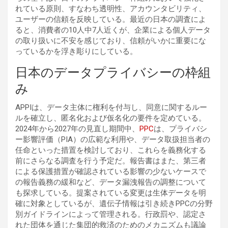
れている原則、すなわち透明性、アカウンタビリティ、
ユーザーの信頼を反映している。最近の日本の調査によ
ると、消費者の10人中7人近くが、企業による個人データ
の取り扱いに不安を感じており、信頼がいかに重要にな
っているかを浮き彫りにしている。
日本のデータプライバシーの枠組
み
APPIは、データ主体に権利を付与し、同意に関するルー
ルを確立し、匿名化および仮名化の要件を定めている。
2024年から2027年の見直し期間中、
PPC
は、プライバシ
ー影響評価（PIA）の広範な利用や、データ取扱担当者の
任命といった措置を検討しており、これらを義務化する
前にさらなる調査を行う予定だ。報告書はまた、第三者
による保護措置が確認されている影響の少ないケースで
の報告義務の緩和など、データ漏洩報告の調整について
も探求している。提案されている変更は生体データを明
確に対象としているが、遺伝子情報は引き続きPPCの分野
別ガイドラインによって管理される。行政罰や、認定さ
れた団体を通じた集団的救済のためのメカニズムも議論