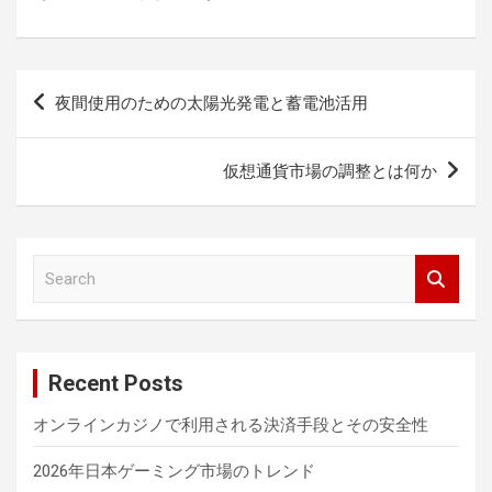
投
夜間使用のための太陽光発電と蓄電池活用
稿
ナ
仮想通貨市場の調整とは何か
ビ
ゲ
ー
S
e
シ
a
ョ
r
c
ン
Recent Posts
h
オンラインカジノで利用される決済手段とその安全性
2026年日本ゲーミング市場のトレンド