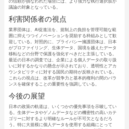
の信頼が損なわれた場合には、より強力な執行選択肢が
議論の対象となっている。
利害関係者の視点
業界団体は、AI促進法を、規制上の負担を管理可能な範
囲に抑えつつイノベーションを奨励する枠組みとして歓
迎している。対照的に、プライバシー擁護団体は、日本
がプロファイリング、生体データ、国境を越えたデータ
移転などの分野で保護を強化すべきだと主張している。
最近の日本の調査では、企業による個人データの取り扱
いに対するかなりの懸念が示されており、透明性とアカ
ウンタビリティに対する国民の期待が反映されている。
これらの視点は、改革が競争力と基本的権利の間のバラ
ンスを確保することの重要性を強調している。
今後の展望
日本の政策の軌道は、いくつかの優先事項を示唆してい
る。生体データやゲノムデータなどの機密性の高いカテ
ゴリーに対するより明確なルールが不可欠となるだろ
う。特に大規模に個人データを使用する組織にとって