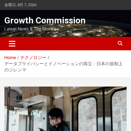
Skip
金曜日, 8月 7, 2026
to
content
Growth Commission
Latest News & Top Stories
Home
テクノロジー
データプライバシーとイノベーションの両立：日本の規制上
のジレンマ