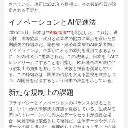
されている。改正は2025年を目標に、その後施行日が設
定される予定だ。
イノベーションとAI促進法
2025年5月、日本は**
AI
促進法
**を制定した。これは、透
明性、国際協調、政府と産業界の協力に重点を置いた原
則優先の枠組みだ。総務省・経済産業省のAI事業者向け
ガイドラインは、企業がこれらの原則を運用できるよう
に、2025年3月に更新された。この法律は、日本を「AIフ
レンドリー」にすることを目指し、欧州連合のAI法に伴
う規制上の負担を避けつつ、実験と投資を奨励してい
る。この枠組みは、国民の信頼を支える監視を維持しつ
つ、AI開発を促進するという日本の決意を示している。
新たな規制上の課題
プライバシーとイノベーションのバランスを取ること
は、いくつかの未解決の課題を提起している。生成AIモ
デルのトレーニングに膨大なデータセットが必要な場
合、同意管理は依然として複雑だ。生体データやゲノム
データの取り扱いは、倫理的およびセキュリティ上の懸