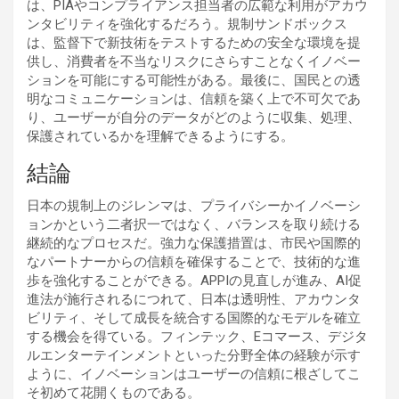
は、PIAやコンプライアンス担当者の広範な利用がアカウ
ンタビリティを強化するだろう。規制サンドボックス
は、監督下で新技術をテストするための安全な環境を提
供し、消費者を不当なリスクにさらすことなくイノベー
ションを可能にする可能性がある。最後に、国民との透
明なコミュニケーションは、信頼を築く上で不可欠であ
り、ユーザーが自分のデータがどのように収集、処理、
保護されているかを理解できるようにする。
結論
日本の規制上のジレンマは、プライバシーかイノベーシ
ョンかという二者択一ではなく、バランスを取り続ける
継続的なプロセスだ。強力な保護措置は、市民や国際的
なパートナーからの信頼を確保することで、技術的な進
歩を強化することができる。APPIの見直しが進み、AI促
進法が施行されるにつれて、日本は透明性、アカウンタ
ビリティ、そして成長を統合する国際的なモデルを確立
する機会を得ている。フィンテック、Eコマース、デジタ
ルエンターテインメントといった分野全体の経験が示す
ように、イノベーションはユーザーの信頼に根ざしてこ
そ初めて花開くものである。