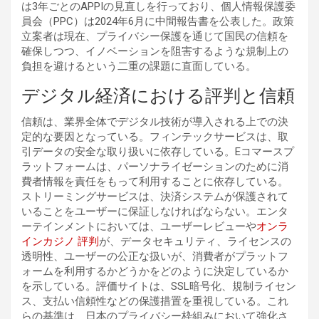
は3年ごとのAPPIの見直しを行っており、個人情報保護委
員会（PPC）は2024年6月に中間報告書を公表した。政策
立案者は現在、プライバシー保護を通じて国民の信頼を
確保しつつ、イノベーションを阻害するような規制上の
負担を避けるという二重の課題に直面している。
デジタル経済における評判と信頼
信頼は、業界全体でデジタル技術が導入される上での決
定的な要因となっている。フィンテックサービスは、取
引データの安全な取り扱いに依存している。Eコマースプ
ラットフォームは、パーソナライゼーションのために消
費者情報を責任をもって利用することに依存している。
ストリーミングサービスは、決済システムが保護されて
いることをユーザーに保証しなければならない。エンタ
ーテインメントにおいては、ユーザーレビューや
オンラ
インカジノ
評判
が、データセキュリティ、ライセンスの
透明性、ユーザーの公正な扱いが、消費者がプラットフ
ォームを利用するかどうかをどのように決定しているか
を示している。評価サイトは、SSL暗号化、規制ライセン
ス、支払い信頼性などの保護措置を重視している。これ
らの基準は、日本のプライバシー枠組みにおいて強化さ