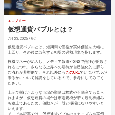
エコノミー
仮想通貨バブルとは？
7月 23, 2025
GC
仮想通貨バブルとは、短期間で価格が実体価値を大幅に
上回り、その後に急落する相場の過熱現象を指します。
投機マネーが流入し、メディア報道やSNSで熱狂が拡散さ
れるにつれ、さらなる上昇への期待が自己強化的に膨ら
む流れが典型例で、それ以外にも
このURL
でいつバブルが
来るかについて解説をしているので、参考にしてみてく
ださい。
上記で挙げたような市場の挙動は株式や不動産でも見ら
れますが、仮想通貨の場合は市場規模が若く規制枠組み
も途上であるため、値動きが一段と極端になりやすいと
いえます。
そこで本記事では、仮想通貨バブルのメカニズムや実例