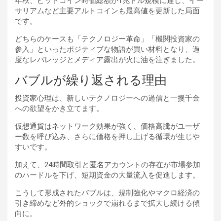
年秋、ビットコイン時価総額が1兆ドル規模に達し、イー
サリアムなど主要アルトコインも最高値を更新した局面
です。
どちらのケースも「テクノロジー革命」「機関投資家の
参入」といったポジティブな物語が買い材料となり、過
度なレバレッジとメディア露出が火に油を注ぎました。
バブルが繰り返される理由
投資家心理は、新しいテクノロジーへの過信と一攫千金
への欲望をかき立てます。
仮想通貨はネットワーク効果が強く、価格高騰がユーザ
ー数を呼び込み、さらに価格を押し上げる循環が生じや
すいです。
加えて、24時間取引と匿名アカウントの存在が市場参加
のハードルを下げ、短期資金の大量流入を促進します。
こうして形成されたバブルは、規制強化やマクロ経済の
引き締めなど外的ショックで崩れるまで拡大し続ける傾
向に。