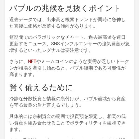
バブルの兆候を見抜くポイント
過去データでは、出来高と検索トレンドが同時に急伸し
た直後に価格が反落する傾向があります。
短期間でのパラボリックなチャート、過去最高値を連日
更新するニュース、SNSインフルエンサーの強気発言が急
増するといったシグナルは要注意です。
さらに、
NFT
やミームコインのような実需が乏しいトーク
ンが相場を牽引し始めると、バブル後期である可能性が
高まります。
賢く備えるために
冷静な分散投資と情報の裏付けが、バブル崩壊から資産
を守る最良の盾と言えるでしょう。
具体的には余剰資金の範囲で投資額を限定し、相関の低
い資産を組み合わせることでボラティリティを緩和でき
ます。