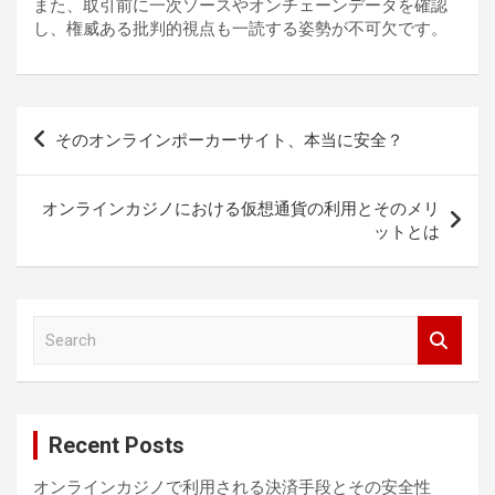
また、取引前に一次ソースやオンチェーンデータを確認
し、権威ある批判的視点も一読する姿勢が不可欠です。
投
そのオンラインポーカーサイト、本当に安全？
稿
ナ
オンラインカジノにおける仮想通貨の利用とそのメリ
ビ
ットとは
ゲ
ー
S
シ
e
ョ
a
r
ン
c
Recent Posts
h
オンラインカジノで利用される決済手段とその安全性