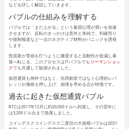
などを詳しく解説していきます。
バブルの仕組みを理解する
バブルでは「まだ上がる」という集団心理が買いを加速
させますが、反転のきっかけは意外と単純で、利確売り
や規制報道など一点のネガティブ材料がパニックを誘発
します。
投資家が雪崩を打つように撤退すると流動性が急減し暴
落へ転じる、このプロセスはITバブルでも
リーマンショッ
ク
でも共通して観測されました。
仮想通貨も例外ではなく、信用創造ではなく心理的レバ
レッジが価格を押し上げ、崩壊を早める点が特徴です。
過去に起きた仮想通貨バブル
BTCは2017年12月に約20,000ドルへ到達し、その翌年に
は3,200ドル台まで急落しました。
コインデスクコインデスク二度目の大規模バブルは2021