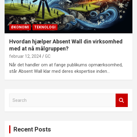
ØKONOMI
TEKNOLOGI
Hvordan hjælper Absent Wall din virksomhed
med at nå målgruppen?
februar 12, 2024
GC
Når det handler om at fange publikums opmærksomhed,
står Absent Wall klar med deres ekspertise inden…
S
e
a
r
c
Recent Posts
h