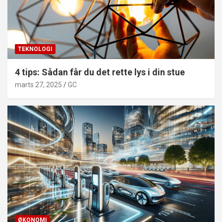
TEKNOLOGI
4 tips: Sådan får du det rette lys i din stue
marts 27, 2025
GC
ØKONOMI