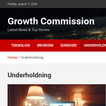
Skip
fredag, august 7, 2026
to
content
Growth Commission
Latest News & Top Stories
TEKNOLOGI
ØKONOMI
SUNDHED
UNDERHOLD
Home
Underholdning
Underholdning