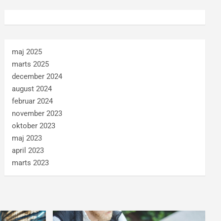
maj 2025
marts 2025
december 2024
august 2024
februar 2024
november 2023
oktober 2023
maj 2023
april 2023
marts 2023