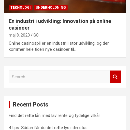
TEKNOLOGI
UNDERHOLDNING
En industri i udvikling: Innovation på online
casinoer
maj 8, 2023
GC
Online casinospil er en industri i stor udvikling, og der
kommer hele tiden nye casinoer til…
S
e
a
r
c
Recent Posts
h
Find det rette lån med lav rente og tydelige vilkår
4 tips: Sådan får du det rette lys i din stue