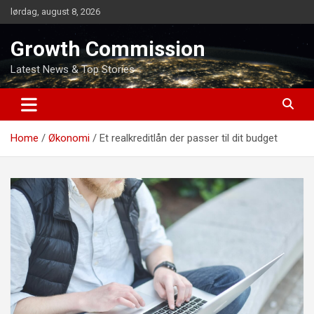
Skip
lørdag, august 8, 2026
to
content
Growth Commission
Latest News & Top Stories
Home
Økonomi
Et realkreditlån der passer til dit budget