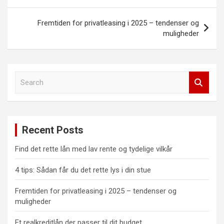
Fremtiden for privatleasing i 2025 – tendenser og
muligheder
S
e
a
r
c
Recent Posts
h
Find det rette lån med lav rente og tydelige vilkår
4 tips: Sådan får du det rette lys i din stue
Fremtiden for privatleasing i 2025 – tendenser og
muligheder
Et realkreditlån der passer til dit budget