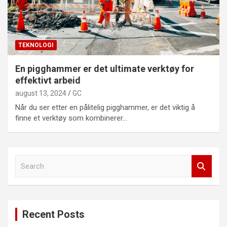
TEKNOLOGI
En pigghammer er det ultimate verktøy for
effektivt arbeid
august 13, 2024
GC
Når du ser etter en pålitelig pigghammer, er det viktig å
finne et verktøy som kombinerer…
S
e
a
r
c
Recent Posts
h