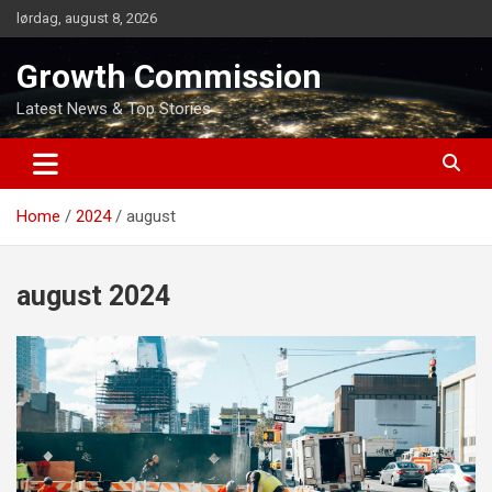
Skip
lørdag, august 8, 2026
to
content
Growth Commission
Latest News & Top Stories
Home
2024
august
august 2024