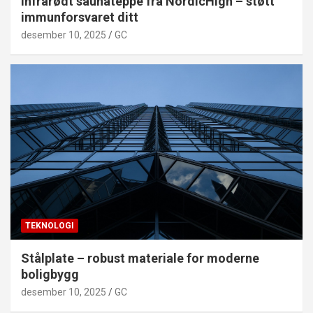
Infrarødt saunateppe fra NordicHigh – støtt
immunforsvaret ditt
desember 10, 2025
GC
TEKNOLOGI
Stålplate – robust materiale for moderne
boligbygg
desember 10, 2025
GC