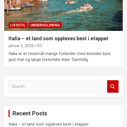
LIVSSTIL
UNDERHOLDNING
Italia – et land som oppleves best i etapper
januar 6, 2026
GC
Italia er et reisemål mange forbinder med ikoniske byer,
god mat og lange historiske linjer. Samtidig…
S
e
a
r
c
Recent Posts
h
Italia – et land som oppleves best i etapper