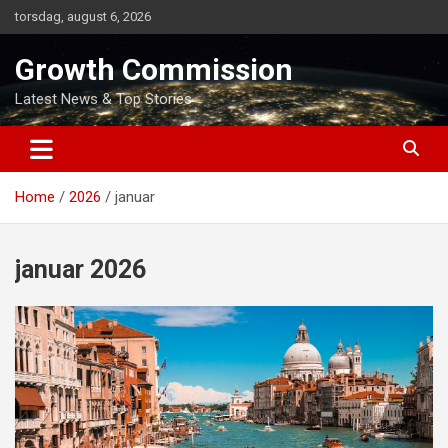
Skip
torsdag, august 6, 2026
to
content
Growth Commission
Latest News & Top Stories
Home
2026
januar
januar 2026