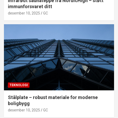
Infrarødt saunateppe fra NordicHigh – støtt
immunforsvaret ditt
desember 10, 2025
GC
TEKNOLOGI
Stålplate – robust materiale for moderne
boligbygg
desember 10, 2025
GC