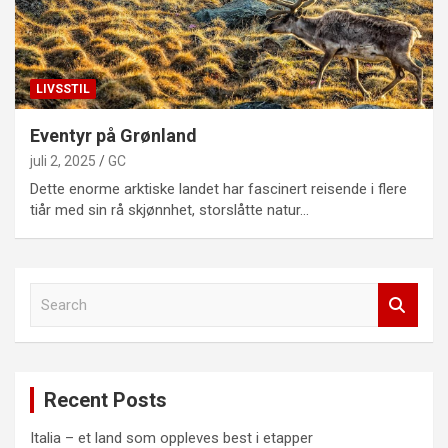
LIVSSTIL
Eventyr på Grønland
juli 2, 2025
GC
Dette enorme arktiske landet har fascinert reisende i flere
tiår med sin rå skjønnhet, storslåtte natur…
S
e
a
r
c
Recent Posts
h
Italia – et land som oppleves best i etapper