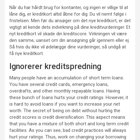
Når du har hårdt brug for kontanter, og ingen er villige til at
låne dig, er kreditkort altid åbne for dig. Du vil nemt følge i
fristelsen. Men før du ansøger om det nye kreditkort, er det
vigtigt at kende dets indvirkning på dine kreditvurderinger. Et
nyt kreditkort vil skade din kreditscore. Virkningen vil være
den samme, uanset om din ansøgning går igennem eller ej.
Så hvis du ikke vil ødelægge dine vurderinger, så undgå at
få nye kreditkort.
Ignorerer kreditspredning
Many people have an accumulation of short term loans.
You have several credit cards, emergency loans,
overdrafts, and other monthly repayable loans. Having
these bunch of loans hurts your credit ratings. However, it
is hard to avoid loans if you want to increase your net
worth. The secret of being on debt without hurting the
credit scores is credit diversification. This aspect means
that you have a mixture of both short and long term credit
facilities. As you can see, bad credit practices will always
hurt your ratings. Thus, work on changing your borrowing