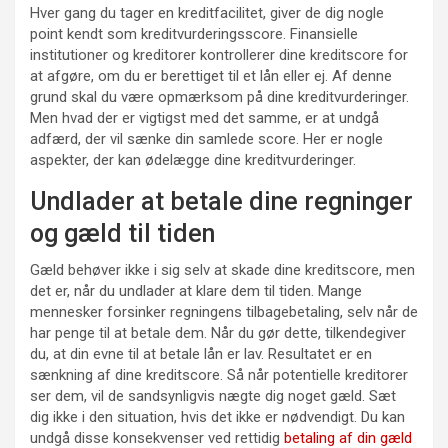
Hver gang du tager en kreditfacilitet, giver de dig nogle
point kendt som kreditvurderingsscore. Finansielle
institutioner og kreditorer kontrollerer dine kreditscore for
at afgøre, om du er berettiget til et lån eller ej. Af denne
grund skal du være opmærksom på dine kreditvurderinger.
Men hvad der er vigtigst med det samme, er at undgå
adfærd, der vil sænke din samlede score. Her er nogle
aspekter, der kan ødelægge dine kreditvurderinger.
Undlader at betale dine regninger
og gæld til tiden
Gæld behøver ikke i sig selv at skade dine kreditscore, men
det er, når du undlader at klare dem til tiden. Mange
mennesker forsinker regningens tilbagebetaling, selv når de
har penge til at betale dem. Når du gør dette, tilkendegiver
du, at din evne til at betale lån er lav. Resultatet er en
sænkning af dine kreditscore. Så når potentielle kreditorer
ser dem, vil de sandsynligvis nægte dig noget gæld. Sæt
dig ikke i den situation, hvis det ikke er nødvendigt. Du kan
undgå disse konsekvenser ved rettidig
betaling af din gæld