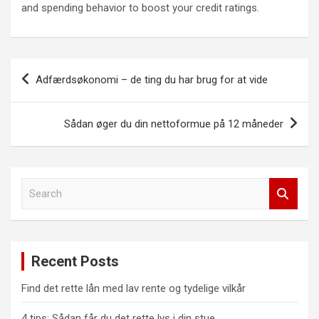
and spending behavior to boost your credit ratings.
Indlægsnavigation
Adfærdsøkonomi – de ting du har brug for at vide
Sådan øger du din nettoformue på 12 måneder
S
e
a
r
c
Recent Posts
h
Find det rette lån med lav rente og tydelige vilkår
4 tips: Sådan får du det rette lys i din stue