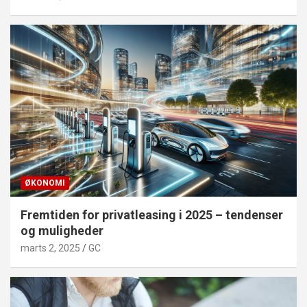
ØKONOMI
Fremtiden for privatleasing i 2025 – tendenser
og muligheder
marts 2, 2025
GC