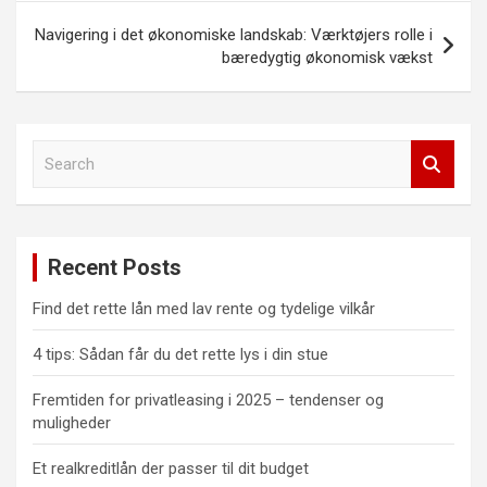
Navigering i det økonomiske landskab: Værktøjers rolle i
bæredygtig økonomisk vækst
S
e
a
r
c
Recent Posts
h
Find det rette lån med lav rente og tydelige vilkår
4 tips: Sådan får du det rette lys i din stue
Fremtiden for privatleasing i 2025 – tendenser og
muligheder
Et realkreditlån der passer til dit budget