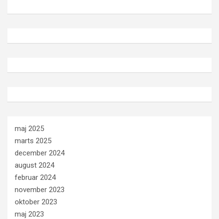
maj 2025
marts 2025
december 2024
august 2024
februar 2024
november 2023
oktober 2023
maj 2023