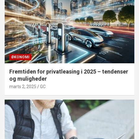
ØKONOMI
Fremtiden for privatleasing i 2025 – tendenser
og muligheder
marts 2, 2025
GC