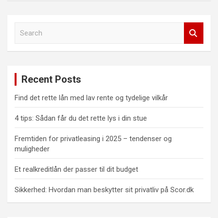
S
e
a
r
c
Recent Posts
h
Find det rette lån med lav rente og tydelige vilkår
4 tips: Sådan får du det rette lys i din stue
Fremtiden for privatleasing i 2025 – tendenser og
muligheder
Et realkreditlån der passer til dit budget
Sikkerhed: Hvordan man beskytter sit privatliv på Scor.dk