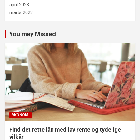
april 2023
marts 2023
You may Missed
ØKONOMI
Find det rette lån med lav rente og tydelige
vilkår