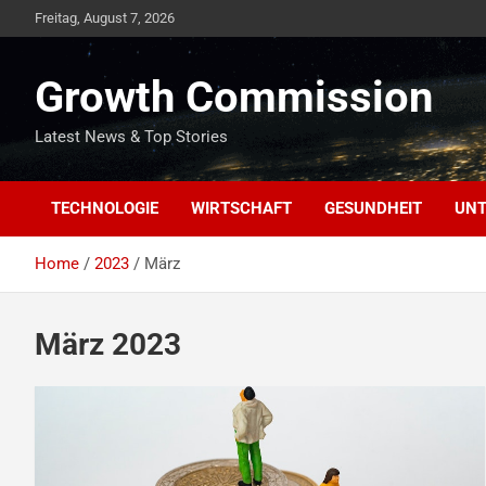
Skip
Freitag, August 7, 2026
to
content
Growth Commission
Latest News & Top Stories
TECHNOLOGIE
WIRTSCHAFT
GESUNDHEIT
UNT
Home
2023
März
März 2023