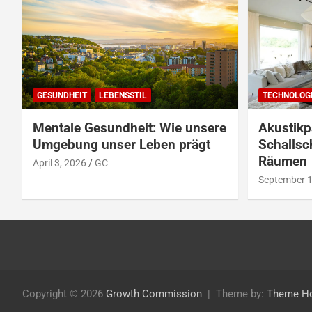
GESUNDHEIT
LEBENSSTIL
TECHNOLOG
Mentale Gesundheit: Wie unsere
Akustikp
Umgebung unser Leben prägt
Schallsc
Räumen
April 3, 2026
GC
September 1
Copyright © 2026
Growth Commission
Theme by:
Theme H