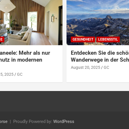
IE
GESUNDHEIT
LEBENSSTIL
aneele: Mehr als nur
Entdecken Sie die sch
hutz in modernen
Wanderwege in der Sc
August 20, 2025
GC
5, 2025
GC
orse
Proudly Powered by:
WordPress