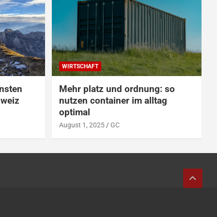
WIRTSCHAFT
önsten
Mehr platz und ordnung: so
hweiz
nutzen container im alltag
optimal
August 1, 2025
GC