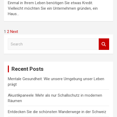
Einmal in Ihrem Leben benötigen Sie etwas Kredit.
Vielleicht möchten Sie ein Unternehmen gründen, ein
Haus…
Seitennummerierung
1
2
Next
der
S
e
Beiträge
a
r
c
Recent Posts
h
Mentale Gesundheit: Wie unsere Umgebung unser Leben
prägt
Akustikpaneele: Mehr als nur Schallschutz in modernen
Räumen
Entdecken Sie die schönsten Wanderwege in der Schweiz