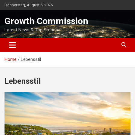
Skip
Donnerstag, August 6, 2026
to
content
Growth Commission
Latest News & Top Stories
Home
Lebensstil
Lebensstil