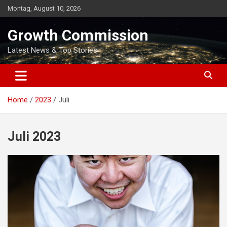
Skip
Montag, August 10, 2026
to
content
Growth Commission
Latest News & Top Stories
Home
2023
Juli
Juli 2023