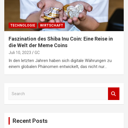
TECHNOLOGIE
WIRTSCHAFT
Faszination des Shiba Inu Coin: Eine Reise in
die Welt der Meme Coins
Juli 10, 2023
GC
In den letzten Jahren haben sich digitale Währungen zu
einem globalen Phänomen entwickelt, das nicht nur…
S
e
a
r
c
Recent Posts
h