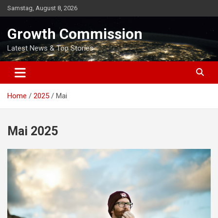
Skip
Samstag, August 8, 2026
to
content
Growth Commission
Latest News & Top Stories
Home
2025
Mai
Mai 2025