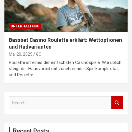
UNTERHALTUNG
Bassbet Casino Roulette erklärt: Wettoptionen
und Radvarianten
Mai 20, 2025
GC
Roulette ist eines der einfachsten Casinospiele. Wie üblich
steigt der Hausvorteil mit zunehmender Spielkomplexität,
und Roulette…
S
e
a
r
c
Recent Posts
h