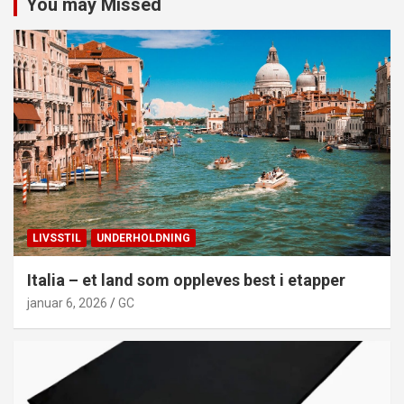
You may Missed
LIVSSTIL
UNDERHOLDNING
Italia – et land som oppleves best i etapper
januar 6, 2026
GC