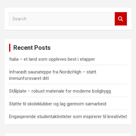
S
e
a
r
c
Recent Posts
h
Italia – et land som oppleves best i etapper
Infrarødt saunateppe fra NordicHigh – støtt
immunforsvaret ditt
Stålplate – robust materiale for moderne boligbygg
Støtte til skoleklubber og lag gjennom samarbeid
Engasjerende studentaktiviteter som inspirerer til kreativitet