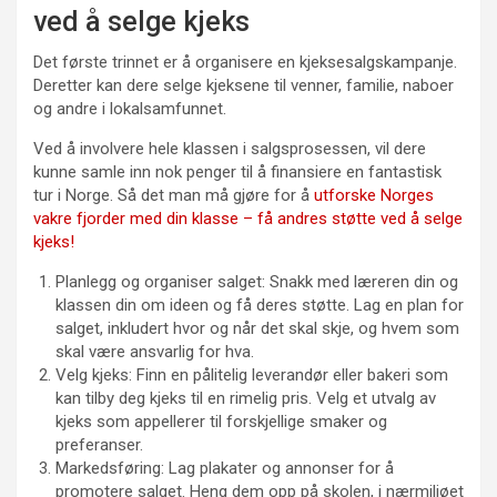
ved å selge kjeks
Det første trinnet er å organisere en kjeksesalgskampanje.
Deretter kan dere selge kjeksene til venner, familie, naboer
og andre i lokalsamfunnet.
Ved å involvere hele klassen i salgsprosessen, vil dere
kunne samle inn nok penger til å finansiere en fantastisk
tur i Norge. Så det man må gjøre for å
utforske Norges
vakre fjorder med din klasse – få andres støtte ved å selge
kjeks!
Planlegg og organiser salget: Snakk med læreren din og
klassen din om ideen og få deres støtte. Lag en plan for
salget, inkludert hvor og når det skal skje, og hvem som
skal være ansvarlig for hva.
Velg kjeks: Finn en pålitelig leverandør eller bakeri som
kan tilby deg kjeks til en rimelig pris. Velg et utvalg av
kjeks som appellerer til forskjellige smaker og
preferanser.
Markedsføring: Lag plakater og annonser for å
promotere salget. Heng dem opp på skolen, i nærmiljøet