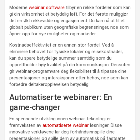
Moderne
webinar software
tilbyr en rekke fordeler som kan
gi din virksomhet et betydelig løft. For det første muliggjør
det en økt rekkevidde og engasjement. Du kan nå ut til et
globalt publikum uten geografiske begrensninger, noe som
åpner opp for nye muligheter og markeder.
Kostnadseffektivitet er en annen stor fordel. Ved å
eliminere behovet for fysiske lokaler og reisekostnader,
kan du spare betydelige summer samtidig som du
opprettholder høy kvalitet på din kommunikasjon. Dessuten
gir webinar-programvare deg fleksibilitet til å tilpasse dine
presentasjoner og interaksjoner etter behov, noe som kan
forbedre deltakeropplevelsen betydelig.
Automatiserte webinarer: En
game-changer
En spennende utvikling innen webinar-teknologi er
fremveksten av
automatiserte webinar
løsninger. Disse
innovative verktøyene lar deg forhåndsinnspille dine
presentasjoner og spille dem av automatisk på fastsatte