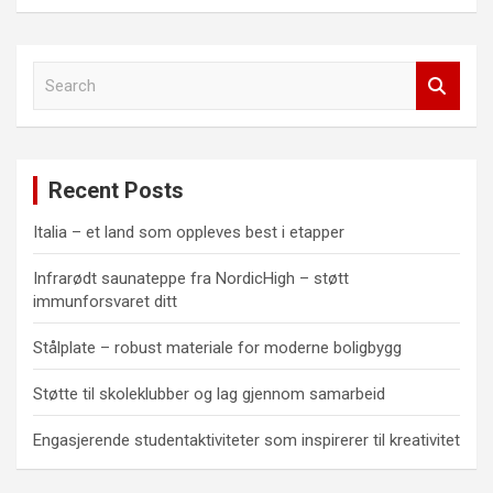
S
e
a
r
c
Recent Posts
h
Italia – et land som oppleves best i etapper
Infrarødt saunateppe fra NordicHigh – støtt
immunforsvaret ditt
Stålplate – robust materiale for moderne boligbygg
Støtte til skoleklubber og lag gjennom samarbeid
Engasjerende studentaktiviteter som inspirerer til kreativitet