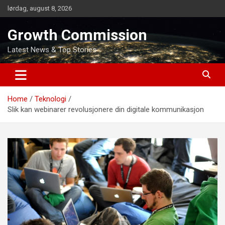
Skip
lørdag, august 8, 2026
to
content
Growth Commission
Latest News & Top Stories
Home
Teknologi
Slik kan webinarer revolusjonere din digitale kommunikasjon