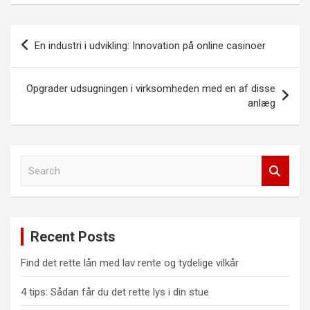
Indlægsnavigation
En industri i udvikling: Innovation på online casinoer
Opgrader udsugningen i virksomheden med en af disse
anlæg
S
e
a
r
c
Recent Posts
h
Find det rette lån med lav rente og tydelige vilkår
4 tips: Sådan får du det rette lys i din stue