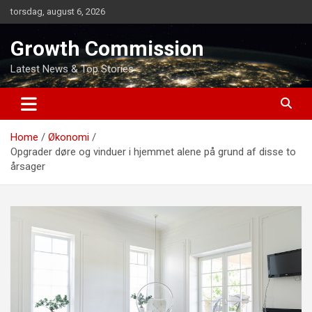
Skip
torsdag, august 6, 2026
to
content
Growth Commission
Latest News & Top Stories
Home
Økonomi
Opgrader døre og vinduer i hjemmet alene på grund af disse to
årsager