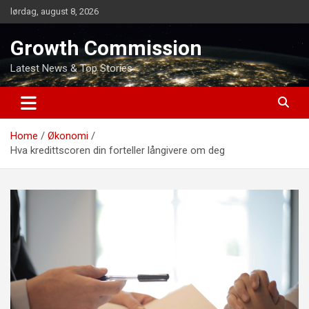
Skip
lørdag, august 8, 2026
to
content
Growth Commission
Latest News & Top Stories
Home
Økonomi
Hva kredittscoren din forteller långivere om deg