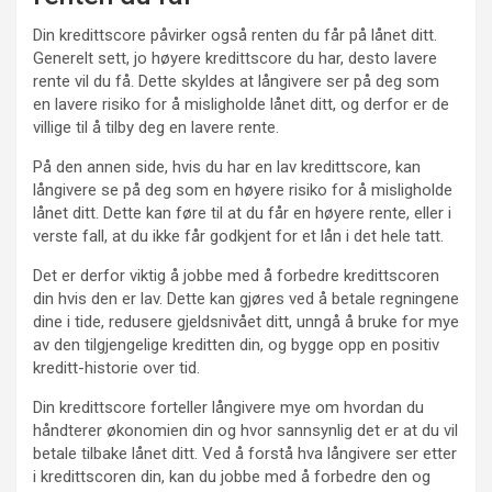
Din kredittscore påvirker også renten du får på lånet ditt.
Generelt sett, jo høyere kredittscore du har, desto lavere
rente vil du få. Dette skyldes at långivere ser på deg som
en lavere risiko for å misligholde lånet ditt, og derfor er de
villige til å tilby deg en lavere rente.
På den annen side, hvis du har en lav kredittscore, kan
långivere se på deg som en høyere risiko for å misligholde
lånet ditt. Dette kan føre til at du får en høyere rente, eller i
verste fall, at du ikke får godkjent for et lån i det hele tatt.
Det er derfor viktig å jobbe med å forbedre kredittscoren
din hvis den er lav. Dette kan gjøres ved å betale regningene
dine i tide, redusere gjeldsnivået ditt, unngå å bruke for mye
av den tilgjengelige kreditten din, og bygge opp en positiv
kreditt-historie over tid.
Din kredittscore forteller långivere mye om hvordan du
håndterer økonomien din og hvor sannsynlig det er at du vil
betale tilbake lånet ditt. Ved å forstå hva långivere ser etter
i kredittscoren din, kan du jobbe med å forbedre den og