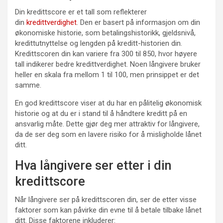
Din kredittscore er et tall som reflekterer
din
kredittverdighet
. Den er basert på informasjon om din
økonomiske historie, som betalingshistorikk, gjeldsnivå,
kredittutnyttelse og lengden på kreditt-historien din.
Kredittscoren din kan variere fra 300 til 850, hvor høyere
tall indikerer bedre kredittverdighet. Noen långivere bruker
heller en skala fra mellom 1 til 100, men prinsippet er det
samme.
En god kredittscore viser at du har en pålitelig økonomisk
historie og at du er i stand til å håndtere kreditt på en
ansvarlig måte. Dette gjør deg mer attraktiv for långivere,
da de ser deg som en lavere risiko for å misligholde lånet
ditt.
Hva långivere ser etter i din
kredittscore
Når långivere ser på kredittscoren din, ser de etter visse
faktorer som kan påvirke din evne til å betale tilbake lånet
ditt. Disse faktorene inkluderer: