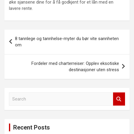
øke sjansene dine for å få godkjent for et lån med en
lavere rente.
Innleggsnavigasjon
8 tannlege og tannhelse-myter du bør vite sannheten
om
Fordeler med charterreiser: Opplev eksotiske
destinasjoner uten stress
S
e
a
r
c
Recent Posts
h