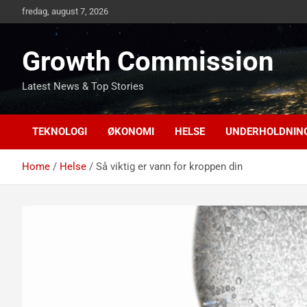
Skip
fredag, august 7, 2026
to
content
Growth Commission
Latest News & Top Stories
TEKNOLOGI
ØKONOMI
HELSE
UNDERHOLDNIN
Home
Helse
Så viktig er vann for kroppen din