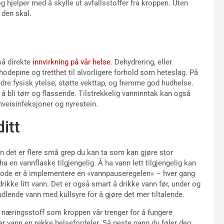
og hjelper med å skylle ut avfallsstoffer fra kroppen. Uten
 den skal.
så direkte
innvirkning på vår helse
. Dehydrering, eller
hodepine og tretthet til alvorligere forhold som heteslag. På
bedre fysisk ytelse, støtte vekttap, og fremme god hudhelse.
å bli tørr og flassende. Tilstrekkelig vanninntak kan også
nveisinfeksjoner og nyrestein.
itt
n det er flere små grep du kan ta som kan gjøre stor
d ha en vannflaske tilgjengelig. Å ha vann lett tilgjengelig kan
etode er å implementere en «vannpauseregelen» – hver gang
 drikke litt vann. Det er også smart å drikke vann før, under og
rudlende vann med kullsyre for å gjøre det mer tiltalende.
t næringsstoff som kroppen vår trenger for å fungere
ar vann en rekke helsefordeler. Så neste gang du føler deg