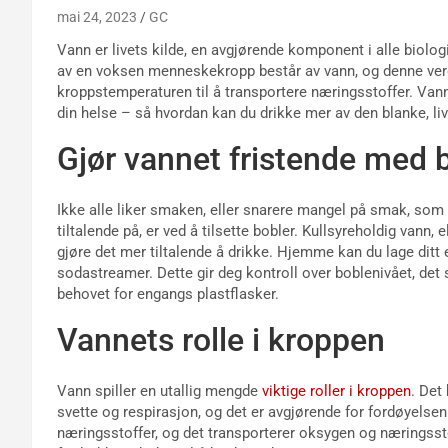
mai 24, 2023
GC
Vann er livets kilde, en avgjørende komponent i alle biolo
av en voksen menneskekropp består av vann, og denne verdi
kroppstemperaturen til å transportere næringsstoffer. Vann
din helse – så hvordan kan du drikke mer av den blanke, l
Gjør vannet fristende med 
Ikke alle liker smaken, eller snarere mangel på smak, so
tiltalende på, er ved å tilsette bobler. Kullsyreholdig vann
gjøre det mer tiltalende å drikke. Hjemme kan du lage dit
sodastreamer. Dette gir deg kontroll over boblenivået, det
behovet for engangs plastflasker.
Vannets rolle i kroppen
Vann spiller en utallig mengde
viktige roller i kroppen
. Det
svette og respirasjon, og det er avgjørende for fordøyelse
næringsstoffer, og det transporterer oksygen og næringsst