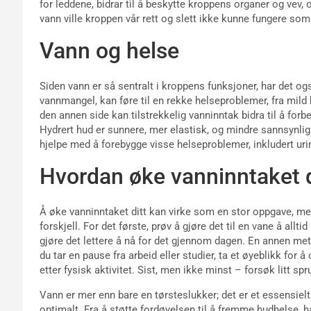
for leddene, bidrar til å beskytte kroppens organer og vev, 
vann ville kroppen vår rett og slett ikke kunne fungere som
Vann og helse
Siden vann er så sentralt i kroppens funksjoner, har det og
vannmangel, kan føre til en rekke helseproblemer, fra mild 
den annen side kan tilstrekkelig vanninntak bidra til å for
Hydrert hud er sunnere, mer elastisk, og mindre sannsynlig 
hjelpe med å forebygge visse helseproblemer, inkludert uri
Hvordan øke vanninntaket d
Å øke vanninntaket ditt kan virke som en stor oppgave, me
forskjell. For det første, prøv å gjøre det til en vane å allti
gjøre det lettere å nå for det gjennom dagen. En annen m
du tar en pause fra arbeid eller studier, ta et øyeblikk for å
etter fysisk aktivitet. Sist, men ikke minst – forsøk litt sp
Vann er mer enn bare en tørsteslukker; det er et essensiel
optimalt. Fra å støtte fordøyelsen til å fremme hudhelse, h