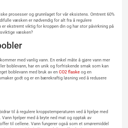
giske prosesser og grunnlaget for vår eksistens. Omtrent 60%
fulle væsken er nødvendig for alt fra å regulere
 er ekstremt viktig for kroppen din og har stor påvirkning på
ivsviktige væsken?
bobler
m kommer med vanlig vann. En enkel måte å gjøre vann mer
, eller boblevann, har en unik og forfriskende smak som kan
t eget boblevann med bruk av en
CO2 flaske
og en
 smaker godt og er en bærekraftig løsning ved å redusere
 bidrar til å regulere kroppstemperaturen ved å hjelpe med
n. Vann hjelper med å bryte ned mat og opptak av
offer til cellene. Vann fungerer også som et smøremiddel