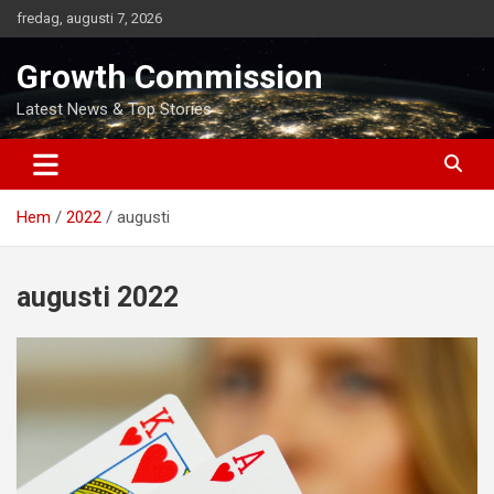
Hoppa
fredag, augusti 7, 2026
till
innehåll
Growth Commission
Latest News & Top Stories
Hem
2022
augusti
augusti 2022