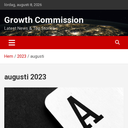
Hoppa
lördag, augusti 8, 2026
till
innehåll
Growth Commission
Latest News & Top Stories
Hem
2023
augusti
augusti 2023