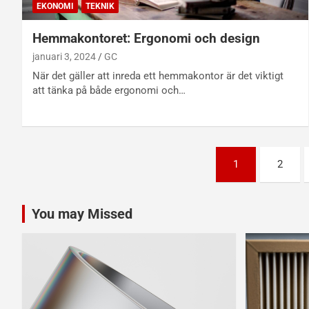
EKONOMI
TEKNIK
Hemmakontoret: Ergonomi och design
januari 3, 2024
GC
När det gäller att inreda ett hemmakontor är det viktigt
att tänka på både ergonomi och…
Sidnumrering
1
2
för
inlägg
You may Missed