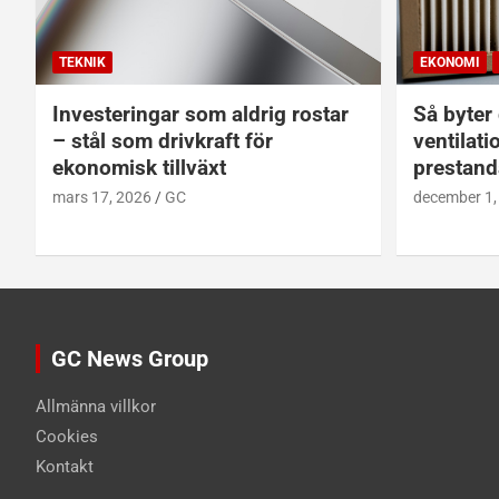
TEKNIK
EKONOMI
Investeringar som aldrig rostar
Så byter d
– stål som drivkraft för
ventilati
ekonomisk tillväxt
prestand
mars 17, 2026
GC
december 1,
GC News Group
Allmänna villkor
Cookies
Kontakt