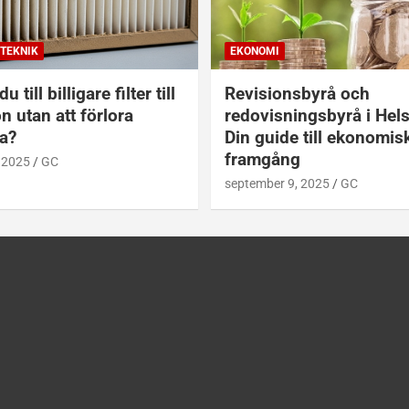
TEKNIK
EKONOMI
u till billigare filter till
Revisionsbyrå och
on utan att förlora
redovisningsbyrå i Hel
a?
Din guide till ekonomis
framgång
 2025
GC
september 9, 2025
GC