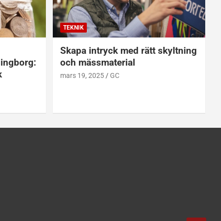
TEKNIK
Skapa intryck med rätt skyltning
singborg:
och mässmaterial
k
mars 19, 2025
GC