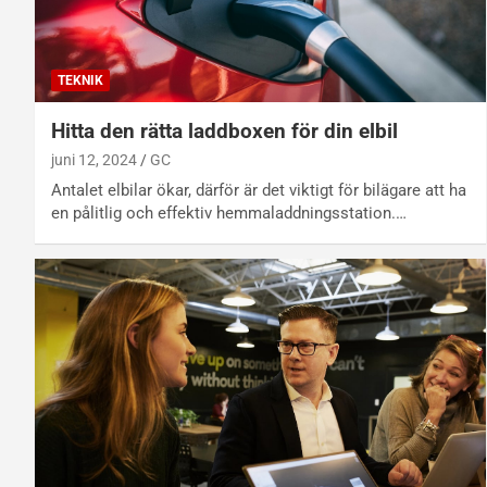
TEKNIK
Hitta den rätta laddboxen för din elbil
juni 12, 2024
GC
Antalet elbilar ökar, därför är det viktigt för bilägare att ha
en pålitlig och effektiv hemmaladdningsstation.…