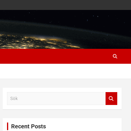
S
ö
k
Recent Posts