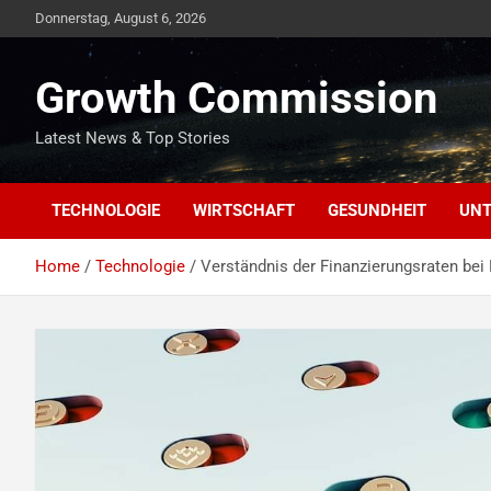
Skip
Donnerstag, August 6, 2026
to
content
Growth Commission
Latest News & Top Stories
TECHNOLOGIE
WIRTSCHAFT
GESUNDHEIT
UNT
Home
Technologie
Verständnis der Finanzierungsraten bei