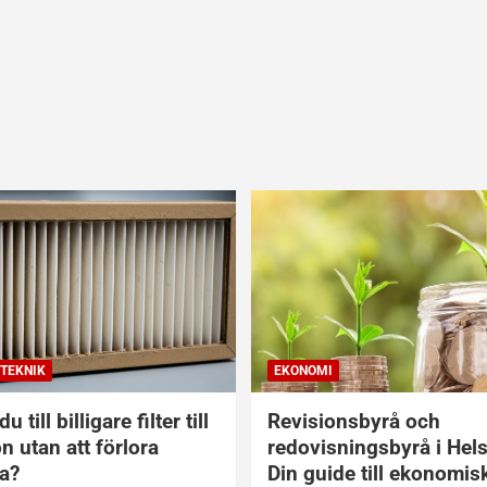
TEKNIK
EKONOMI
u till billigare filter till
Revisionsbyrå och
on utan att förlora
redovisningsbyrå i Hel
a?
Din guide till ekonomis