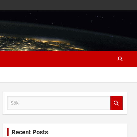
S
ö
k
Recent Posts