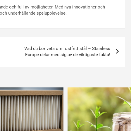
ande och full av möjligheter. Med nya innovationer och
 och underhållande spelupplevelse.
Vad du bör veta om rostfritt stål – Stainless
Europe delar med sig av de viktigaste fakta!