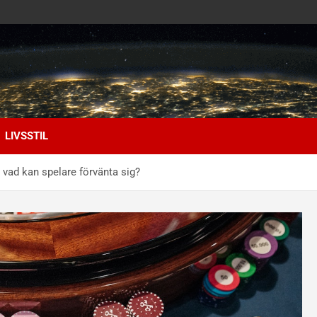
LIVSSTIL
 vad kan spelare förvänta sig?