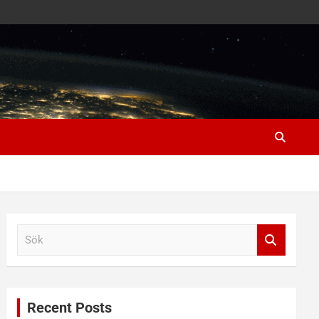
S
ö
k
Recent Posts