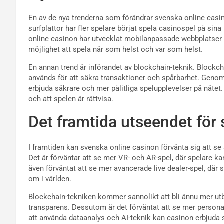
En av de nya trenderna som förändrar svenska online cas
surfplattor har fler spelare börjat spela casinospel på sina mo
online casinon har utvecklat mobilanpassade webbplatser o
möjlighet att spela när som helst och var som helst.
En annan trend är införandet av blockchain-teknik. Blockc
används för att säkra transaktioner och spårbarhet. Geno
erbjuda säkrare och mer pålitliga spelupplevelser på nätet.
och att spelen är rättvisa.
Det framtida utseendet för
I framtiden kan svenska online casinon förvänta sig att se
Det är förväntar att se mer VR- och AR-spel, där spelare ka
även förväntat att se mer avancerade live dealer-spel, där s
om i världen.
Blockchain-tekniken kommer sannolikt att bli ännu mer utb
transparens. Dessutom är det förväntat att se mer person
att använda dataanalys och AI-teknik kan casinon erbjuda