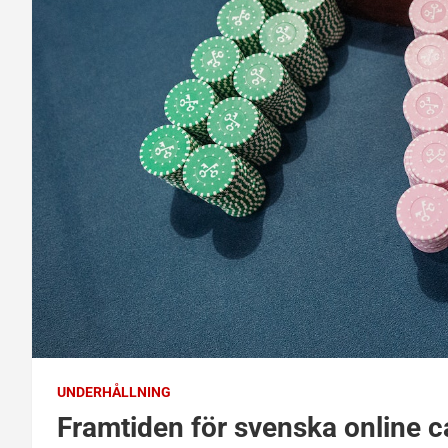
UNDERHÅLLNING
Framtiden för svenska online c