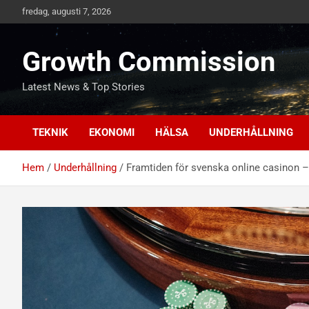
Hoppa
fredag, augusti 7, 2026
till
innehåll
Growth Commission
Latest News & Top Stories
TEKNIK
EKONOMI
HÄLSA
UNDERHÅLLNING
Hem
Underhållning
Framtiden för svenska online casinon –