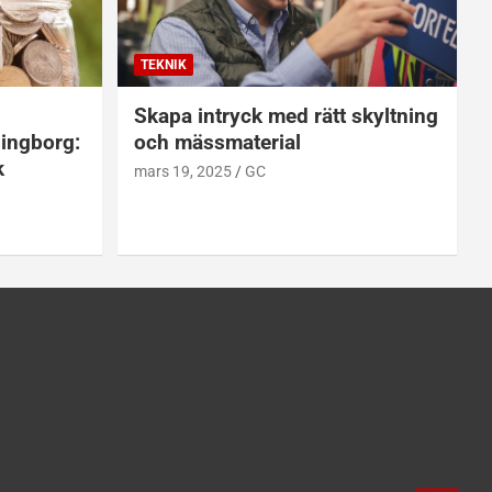
TEKNIK
Skapa intryck med rätt skyltning
singborg:
och mässmaterial
k
mars 19, 2025
GC