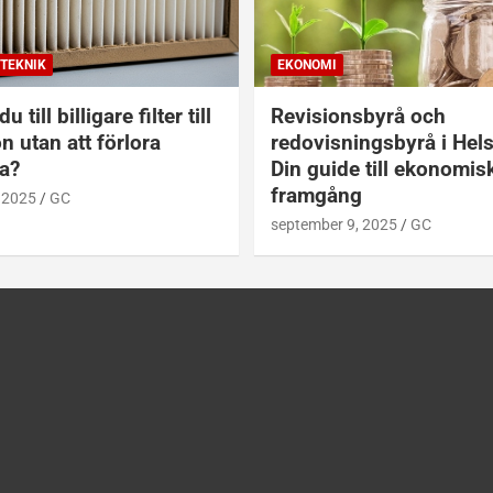
TEKNIK
EKONOMI
u till billigare filter till
Revisionsbyrå och
on utan att förlora
redovisningsbyrå i Hel
a?
Din guide till ekonomis
framgång
 2025
GC
september 9, 2025
GC