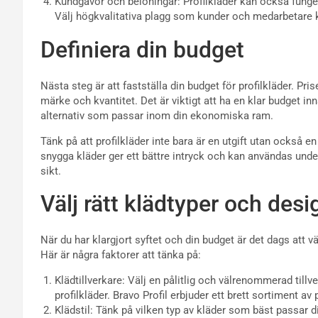
Kundgåvor och belöningar: Profilkläder kan också funger
Välj högkvalitativa plagg som kunder och medarbetare
Definiera din budget
Nästa steg är att fastställa din budget för profilkläder. Pri
märke och kvantitet. Det är viktigt att ha en klar budget in
alternativ som passar inom din ekonomiska ram.
Tänk på att profilkläder inte bara är en utgift utan också e
snygga kläder ger ett bättre intryck och kan användas unde
sikt.
Välj rätt klädtyper och desi
När du har klargjort syftet och din budget är det dags att vä
Här är några faktorer att tänka på:
Klädtillverkare: Välj en pålitlig och välrenommerad tillve
profilkläder. Bravo Profil erbjuder ett brett sortiment av
Klädstil: Tänk på vilken typ av kläder som bäst passar dit