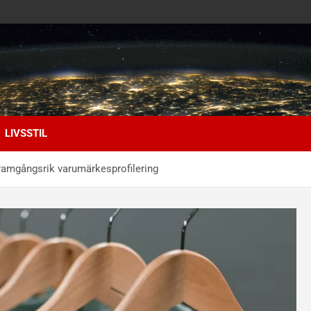
LIVSSTIL
l framgångsrik varumärkesprofilering