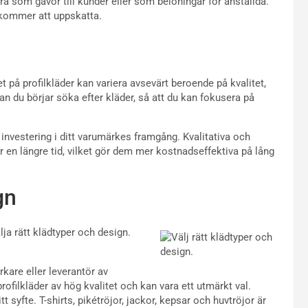
a som gåvor till kunder eller som belöningar för anställda.
 kommer att uppskatta.
set på profilkläder kan variera avsevärt beroende på kvalitet,
nan du börjar söka efter kläder, så att du kan fokusera på
n investering i ditt varumärkes framgång. Kvalitativa och
r en längre tid, vilket gör dem mer kostnadseffektiva på lång
gn
lja rätt klädtyper och design.
rkare eller leverantör av
 profilkläder av hög kvalitet och kan vara ett utmärkt val.
t syfte. T-shirts, pikétröjor, jackor, kepsar och huvtröjor är