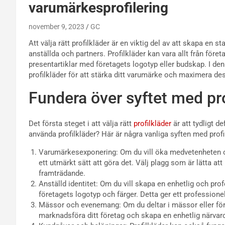
varumärkesprofilering
november 9, 2023
GC
Att välja rätt profilkläder är en viktig del av att skapa en s
anställda och partners. Profilkläder kan vara allt från före
presentartiklar med företagets logotyp eller budskap. I den 
profilkläder för att stärka ditt varumärke och maximera des
Fundera över syftet med pr
Det första steget i att välja rätt
profilkläder
är att tydligt d
använda profilkläder? Här är några vanliga syften med profi
Varumärkesexponering: Om du vill öka medvetenheten om 
ett utmärkt sätt att göra det. Välj plagg som är lätta att
framträdande.
Anställd identitet: Om du vill skapa en enhetlig och pro
företagets logotyp och färger. Detta ger ett profession
Mässor och evenemang: Om du deltar i mässor eller före
marknadsföra ditt företag och skapa en enhetlig närva