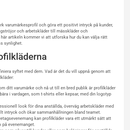
tark varumärkesprofil och göra ett positivt intryck på kunder,
tagströjor och arbetskläder till mässkläder och
här artikeln kommer vi att utforska hur du kan välja rätt
s synlighet.
ofilkläderna
efiniera syftet med dem. Vad är det du vill uppnå genom att
lkläder:
ditt varumärke och nå ut till en bred publik är profilkläder
 bära i vardagen, som t-shirts eller kepsar, med din logotyp
fessionell look för dina anställda, överväg arbetskläder med
ellt intryck och ökar sammanhållningen bland teamet.
tagsevenemang kan profilkläder vara ett utmärkt sätt att
ro på evenemanget.