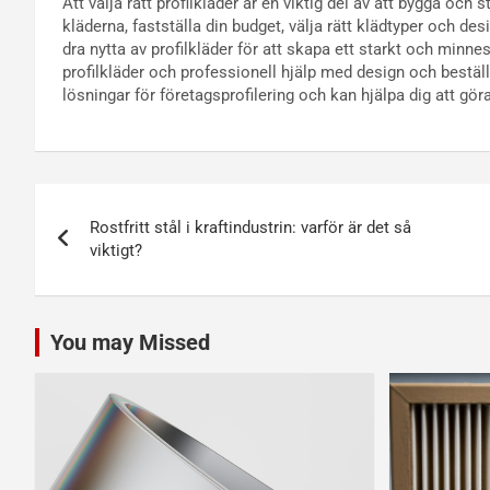
Att välja rätt profilkläder är en viktig del av att bygga och
kläderna, fastställa din budget, välja rätt klädtyper och des
dra nytta av profilkläder för att skapa ett starkt och minne
profilkläder och professionell hjälp med design och bestäl
lösningar för företagsprofilering och kan hjälpa dig att gör
Inläggsnavigering
Rostfritt stål i kraftindustrin: varför är det så
viktigt?
You may Missed