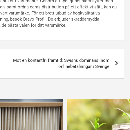
 stärka ditt varumärke. Genom att tydligt definiera syftet med
ign, samt ordna deras distribution på ett effektivt sätt, kan du
svärt varumärke. För ett brett utbud av högkvalitativa
lning, besök Bravo Profil. De erbjuder skräddarsydda
a de bästa valen för ditt varumärke.
Mot en kontantfri framtid: Swishs dominans inom
onlinebetalningar i Sverige