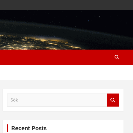
S
ö
k
Recent Posts