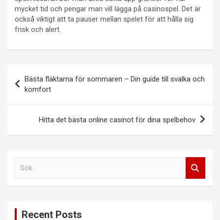
mycket tid och pengar man vill lägga på casinospel. Det är
också viktigt att ta pauser mellan spelet för att hålla sig
frisk och alert.
Inläggsnavigering
Bästa fläktarna för sommaren – Din guide till svalka och
komfort
Hitta det bästa online casinot för dina spelbehov
S
ö
k
Recent Posts