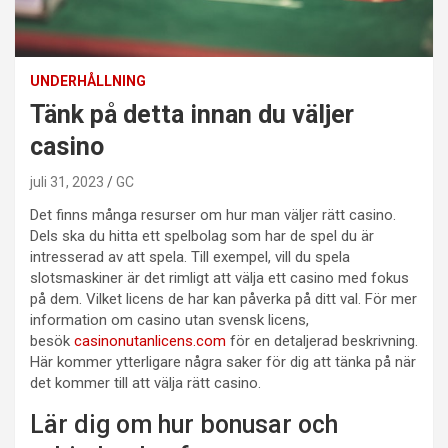
UNDERHÅLLNING
Tänk på detta innan du väljer
casino
juli 31, 2023
GC
Det finns många resurser om hur man väljer rätt casino.
Dels ska du hitta ett spelbolag som har de spel du är
intresserad av att spela. Till exempel, vill du spela
slotsmaskiner är det rimligt att välja ett casino med fokus
på dem. Vilket licens de har kan påverka på ditt val. För mer
information om casino utan svensk licens,
besök
casinonutanlicens.com
för en detaljerad beskrivning.
Här kommer ytterligare några saker för dig att tänka på när
det kommer till att välja rätt casino.
Lär dig om hur bonusar och