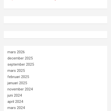
mars 2026
december 2025
september 2025
mars 2025
februari 2025
januari 2025
november 2024
juni 2024
april 2024
mars 2024