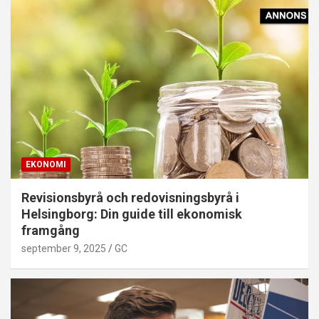
EKONOMI
Revisionsbyrå och redovisningsbyrå i
Helsingborg: Din guide till ekonomisk
framgång
september 9, 2025
GC