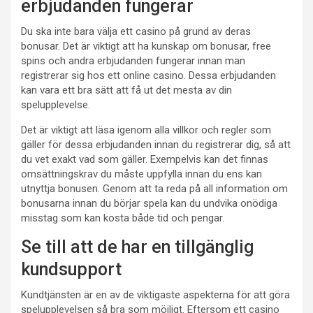
erbjudanden fungerar
Du ska inte bara välja ett casino på grund av deras
bonusar. Det är viktigt att ha kunskap om bonusar, free
spins och andra erbjudanden fungerar innan man
registrerar sig hos ett online casino. Dessa erbjudanden
kan vara ett bra sätt att få ut det mesta av din
spelupplevelse.
Det är viktigt att läsa igenom alla villkor och regler som
gäller för dessa erbjudanden innan du registrerar dig, så att
du vet exakt vad som gäller. Exempelvis kan det finnas
omsättningskrav du måste uppfylla innan du ens kan
utnyttja bonusen. Genom att ta reda på all information om
bonusarna innan du börjar spela kan du undvika onödiga
misstag som kan kosta både tid och pengar.
Se till att de har en tillgänglig
kundsupport
Kundtjänsten är en av de viktigaste aspekterna för att göra
spelupplevelsen så bra som möjligt. Eftersom ett casino