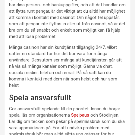
har dina person- och bankuppgifter, och att det handlar om
att flytta runt pengar, är det viktigt att du alltid har möjlighet
att komma i kontakt med casinot. Om något fel uppstår,
som att pengar inte flyttas in eller ut från casinot, så är det
bra om du så snabbt och enkelt som möjligt kan få hjälp
med att lösa problemet.
Många casinon har sin kundtjänst tillgänglig 24/7, vilket
sätter en standard för hur det bör vara för många
användare. Dessutom ser många att kundtjänsten går att
nå via så många kanaler som möjligt. Gärna via chat,
sociala medier, telefon och email. På så sätt kan du
komma i kontakt med dem när som helst och hur som
helst.
Spela ansvarsfullt
Gör ansvarsfullt spelande till din prioritet. Innan du börjar
spela, läs om organisationerna
Spelpaus
och Stödlinjen.
Lär dig om tecken som pekar på spelmissbruk som du ska
vara uppmärksam på. För att undvika problem med
spelmissbruk bör man alltid sätta upp gränser för hur