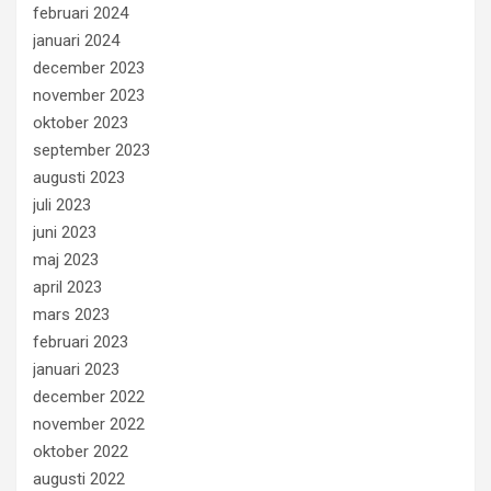
februari 2024
januari 2024
december 2023
november 2023
oktober 2023
september 2023
augusti 2023
juli 2023
juni 2023
maj 2023
april 2023
mars 2023
februari 2023
januari 2023
december 2022
november 2022
oktober 2022
augusti 2022