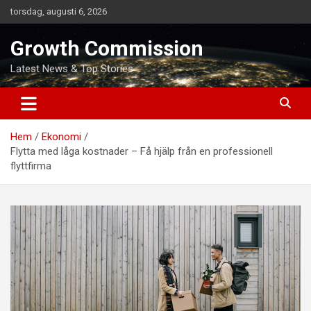
Hoppa
torsdag, augusti 6, 2026
till
innehåll
Growth Commission
Latest News & Top Stories
Hem
Ekonomi
Flytta med låga kostnader – Få hjälp från en professionell
flyttfirma