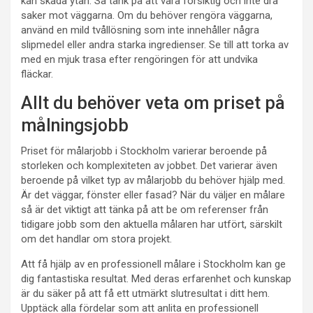
kan skada ytan. Så tänk på att vara försiktig och inte dra
saker mot väggarna. Om du behöver rengöra väggarna,
använd en mild tvållösning som inte innehåller några
slipmedel eller andra starka ingredienser. Se till att torka av
med en mjuk trasa efter rengöringen för att undvika
fläckar.
Allt du behöver veta om priset på
målningsjobb
Priset för målarjobb i Stockholm varierar beroende på
storleken och komplexiteten av jobbet. Det varierar även
beroende på vilket typ av målarjobb du behöver hjälp med.
Är det väggar, fönster eller fasad? När du väljer en målare
så är det viktigt att tänka på att be om referenser från
tidigare jobb som den aktuella målaren har utfört, särskilt
om det handlar om stora projekt.
Att få hjälp av en professionell målare i Stockholm kan ge
dig fantastiska resultat. Med deras erfarenhet och kunskap
är du säker på att få ett utmärkt slutresultat i ditt hem.
Upptäck alla fördelar som att anlita en professionell