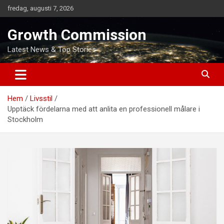
Hoppa
fredag, augusti 7, 2026
till
innehåll
Growth Commission
Latest News & Top Stories
Hem
Livsstil
Upptäck fördelarna med att anlita en professionell målare i
Stockholm