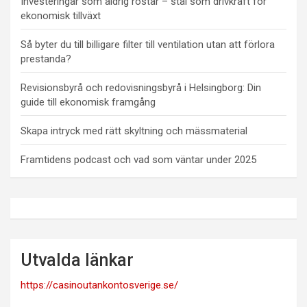
Investeringar som aldrig rostar – stål som drivkraft för
ekonomisk tillväxt
Så byter du till billigare filter till ventilation utan att förlora
prestanda?
Revisionsbyrå och redovisningsbyrå i Helsingborg: Din
guide till ekonomisk framgång
Skapa intryck med rätt skyltning och mässmaterial
Framtidens podcast och vad som väntar under 2025
Utvalda länkar
https://casinoutankontosverige.se/