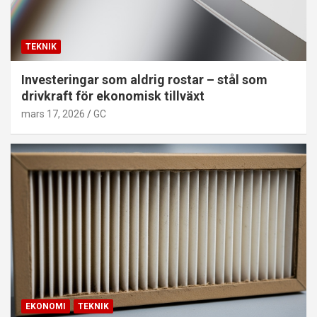
TEKNIK
Investeringar som aldrig rostar – stål som
drivkraft för ekonomisk tillväxt
mars 17, 2026
GC
EKONOMI
TEKNIK