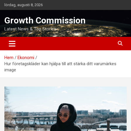
Hoppa
lördag, augusti 8, 2026
till
innehåll
Growth Commission
Latest News & Top Stories
Hem
Ekonomi
Hur företagskläder kan hjälpa till att stärka ditt varumärkes
image