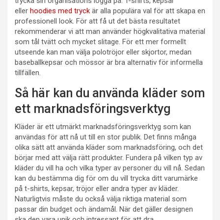
trycka sin organisations logga på. T-shirts, kepsar
eller
hoodies med tryck
är alla populära val för att skapa en
professionell look. För att få ut det bästa resultatet
rekommenderar vi att man använder högkvalitativa material
som tål tvätt och mycket slitage. För ett mer formellt
utseende kan man välja polotröjor eller skjortor, medan
baseballkepsar och mössor är bra alternativ för informella
tillfällen.
Så här kan du använda kläder som
ett marknadsföringsverktyg
Kläder är ett utmärkt marknadsföringsverktyg som kan
användas för att nå ut till en stor publik. Det finns många
olika sätt att använda kläder som marknadsföring, och det
börjar med att välja rätt produkter. Fundera på vilken typ av
kläder du vill ha och vilka typer av personer du vill nå. Sedan
kan du bestämma dig för om du vill trycka ditt varumärke
på t-shirts, kepsar, tröjor eller andra typer av kläder.
Naturligtvis måste du också välja riktiga material som
passar din budget och ändamål. När det gäller designen
ska den vara unik och intressant för att dra